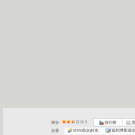
5
评分
排行榜
意
小小智慧树...
小小智慧树...
小小智慧树...
MSN或QQ好友
贴到博客或
分享