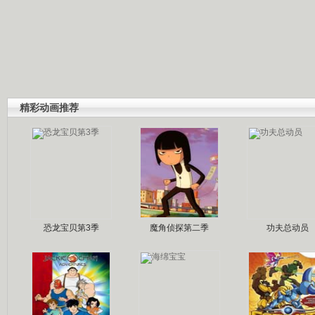
精彩动画推荐
恐龙宝贝第3季
魔角侦探第二季
功夫总动员