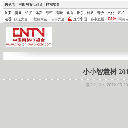
央视网
|
中国网络电视台
|
网站地图
首页
新闻
经济
体育
综艺
春晚
戏曲
音乐
科教
青少
文化
艺术
电视
频道大全
栏目大全
节目大全
直播中国
赛事直播
网络
小小智慧树 201
发布时间：
2012-05-23