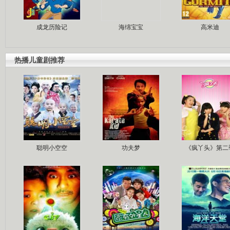
成龙历险记
海绵宝宝
高米迪
热播儿童剧推荐
聪明小空空
功夫梦
《疯丫头》第二