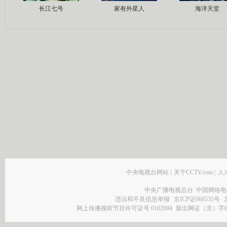
长江七号
家有外星人
海洋天堂
中央电视台网站
|
关于CCTV.com
|
人
中央广播电视总台 中国网络电
违法和不良信息举报
京ICP证060535号
网上传播视听节目许可证号 0102004
新出网证（京）字0