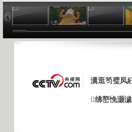
01:02
03:24
01:26
瀵逛笉璧凤
绋嶅悗灏