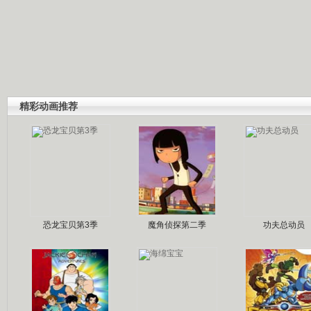
精彩动画推荐
恐龙宝贝第3季
魔角侦探第二季
功夫总动员