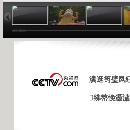
01:02
03:24
01:26
瀵逛笉璧凤
绋嶅悗灏