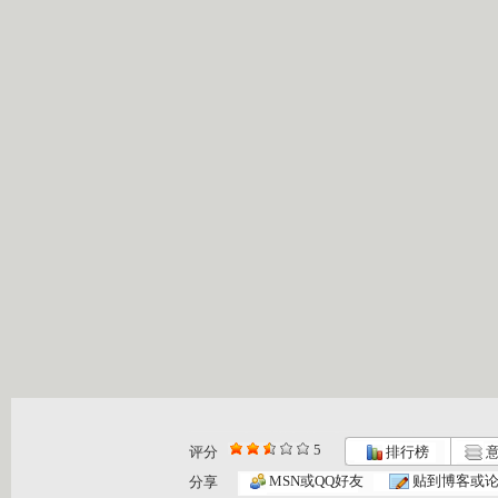
5
评分
排行榜
意
小小智慧树...
小小智慧树...
小小智慧树...
MSN或QQ好友
贴到博客或
分享