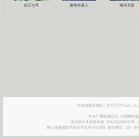
长江七号
家有外星人
海洋天堂
中央电视台网站
|
关于CCTV.com
|
人
中央广播电视总台 中国网络电
违法和不良信息举报
京ICP证060535号
网上传播视听节目许可证号 0102004
新出网证（京）字0