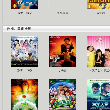
成龙历险记
海绵宝宝
高米迪
热播儿童剧推荐
聪明小空空
功夫梦
《疯丫头》第二