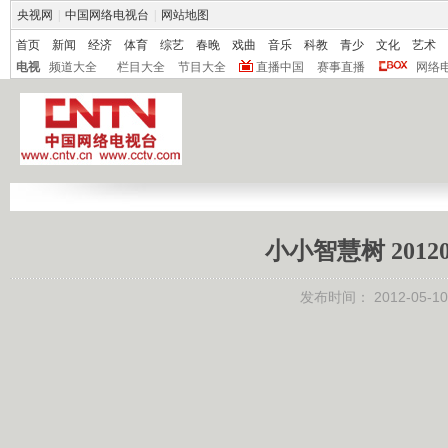
央视网
|
中国网络电视台
|
网站地图
首页
新闻
经济
体育
综艺
春晚
戏曲
音乐
科教
青少
文化
艺术
电视
频道大全
栏目大全
节目大全
直播中国
赛事直播
网络
小小智慧树 2012
发布时间：
2012-05-10