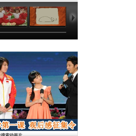
01:36
06:49
03:47
01
母搜索动画片