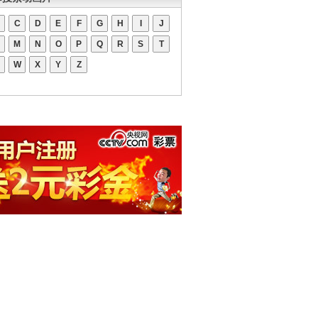
C
D
E
F
G
H
I
J
M
N
O
P
Q
R
S
T
W
X
Y
Z