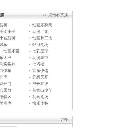
栏目
>> 点击看直播
慧树
动画乐翻天
手牵小手
动漫世界
小智慧树
动画梦工场
风车
银河剧场
一动画乐园
七彩星球
乐大巴
动漫星空
闻袋袋裤
七巧板
力快车
音乐快递
仓库
异想天开
麻开门
成长在线
心回放
英雄出少年
感特区
动画剧场
学宝库
快乐体验
更多