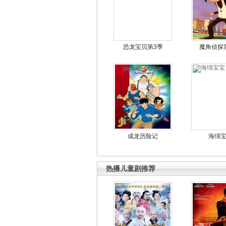
恐龙宝贝第3季
魔角侦探
成龙历险记
海绵
热播儿童剧推荐