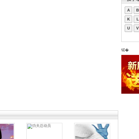
A
B
K
L
U
V
锘�