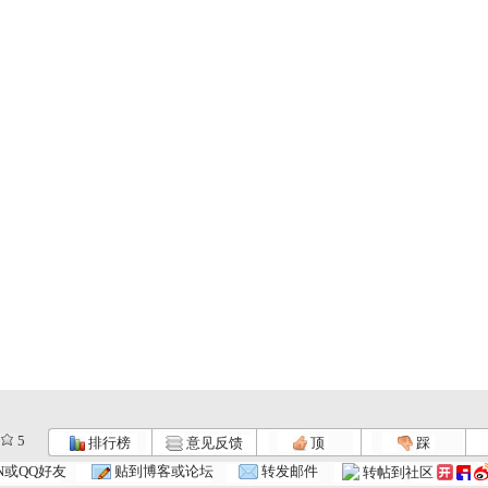
5
排行榜
意见反馈
顶
踩
.
小小智慧树...
小小智慧树...
小小智慧树...
N或QQ好友
贴到博客或论坛
转发邮件
转帖到社区