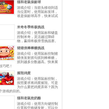
猫和老鼠保龄球
游戏介绍：当箭头移动到适
当位置时，使用鼠标发球，
谁是保龄球高手，快来试试
米奇冬季终极挑战
游戏介绍：使用鼠标和键盘
控制米奇，灵活越过障碍
物，赢得终极滑雪挑战赛。
猪猪侠棒棒糖挑战
游戏介绍：使用鼠标控制猪
猪侠发射抓勾抓到棒棒糖，
抓到越多分数越高。快来展
技巧吧！
摧毁鸡窝
游戏介绍：使用鼠标控制，
按照要求将鸡窝摧毁。可是
为什么要把鸡窝弄坏？因为
个游戏的目的。
猫和老鼠抢奶酪
游戏介绍：使用方向键控制
位置和空格键发射，可以分