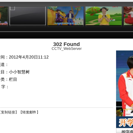
:24
01:26
00:58
04:40
302 Found
CCTV_WebServer
间：2012年4月20日11:12
频道：
栏目：
小小智慧树
分类：栏目
 字：
【
复制链接
】【
转发邮件
】
按字