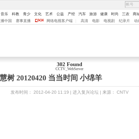
音乐
科教
青少
文化
艺术
公益
产经
汽车
旅游
健康
时尚
三农
商
直播中国
赛事直播
网络电视客户端
|
高清
电影
电视剧
纪录片
动
302 Found
CCTV_WebServer
树 20120420 当当时间 小绵羊
发布时间：
2012-04-20 11:19 |
进入复兴论坛
| 来源：
CNTV