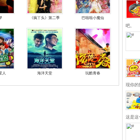
梦
《疯丫头》第二季
巴啦啦小魔仙
吧。
星人
海洋天堂
玩酷青春
现你的
这是这