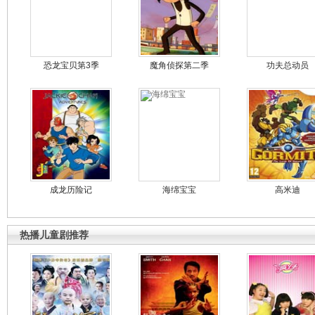
恐龙宝贝第3季
魔角侦探第二季
功夫总动员
成龙历险记
海绵宝宝
高米迪
热播儿童剧推荐