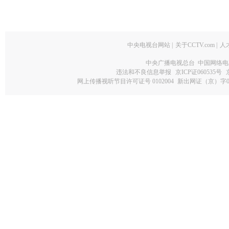
中央电视台网站
|
关于CCTV.com
|
人
中央广播电视总台 中国网络电
违法和不良信息举报
京ICP证060535号
网上传播视听节目许可证号 0102004
新出网证（京）字0