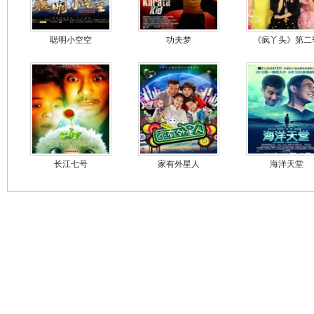
聪明小空空
功夫梦
《疯丫头》第二
长江七号
家有外星人
海洋天堂