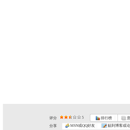
5
评分
排行榜
意
小小智慧树...
小小智慧树...
小小智慧树...
MSN或QQ好友
贴到博客或
分享