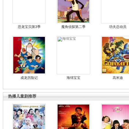
恐龙宝贝第3季
魔角侦探第二季
功夫总动员
成龙历险记
海绵宝宝
高米迪
热播儿童剧推荐