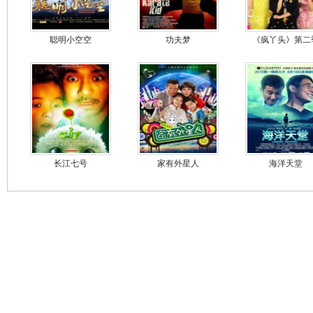
聪明小空空
功夫梦
《疯丫头》第二
长江七号
家有外星人
海洋天堂