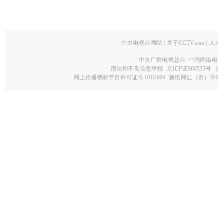
中央电视台网站
|
关于CCTV.com
|
人
中央广播电视总台 中国网络电
违法和不良信息举报
京ICP证060535号
网上传播视听节目许可证号 0102004
新出网证（京）字0