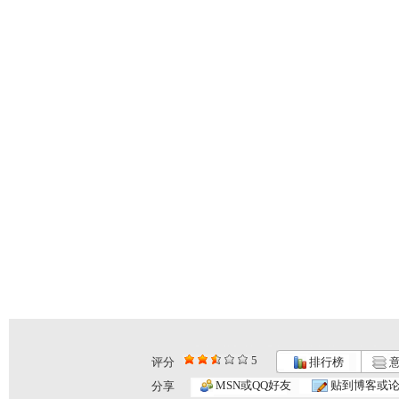
5
评分
排行榜
意
小小智慧树...
小小智慧树...
小小智慧树...
MSN或QQ好友
贴到博客或
分享