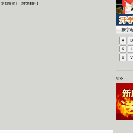
【
复制链接
】【
转发邮件
】
按字
A
B
K
L
U
V
锘�