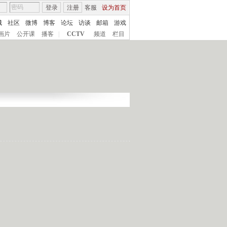
登录
注册
客服
设为首页
城
社区
微博
博客
论坛
访谈
邮箱
游戏
画片
公开课
播客
|
CCTV
频道
栏目