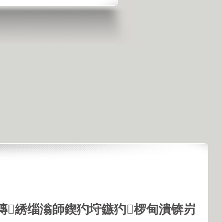
鏄綉缁滃師鍥犳垨鏃犳椤甸潰锛岃