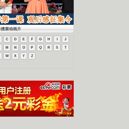
母搜索动画片
C
D
E
F
G
H
I
J
M
N
O
P
Q
R
S
T
W
X
Y
Z