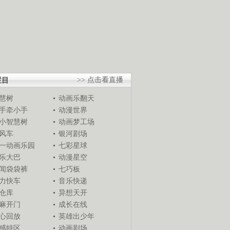
栏目
>> 点击看直播
慧树
动画乐翻天
手牵小手
动漫世界
小智慧树
动画梦工场
风车
银河剧场
一动画乐园
七彩星球
乐大巴
动漫星空
闻袋袋裤
七巧板
力快车
音乐快递
仓库
异想天开
麻开门
成长在线
心回放
英雄出少年
感特区
动画剧场