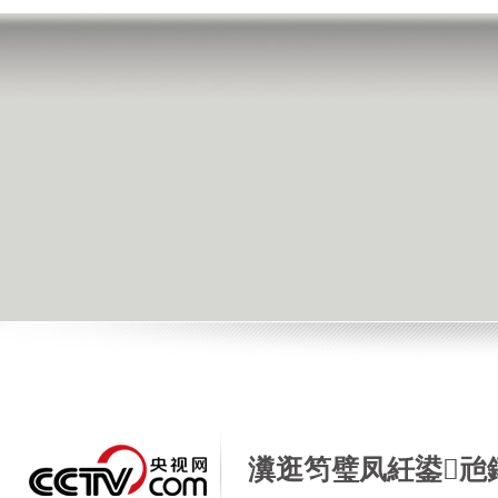
瀵逛笉璧凤紝鍙兘