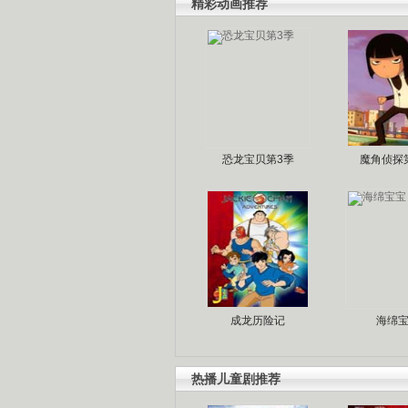
精彩动画推荐
恐龙宝贝第3季
魔角侦探
成龙历险记
海绵
热播儿童剧推荐