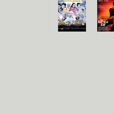
聪明小空空
功夫
长江七号
家有外