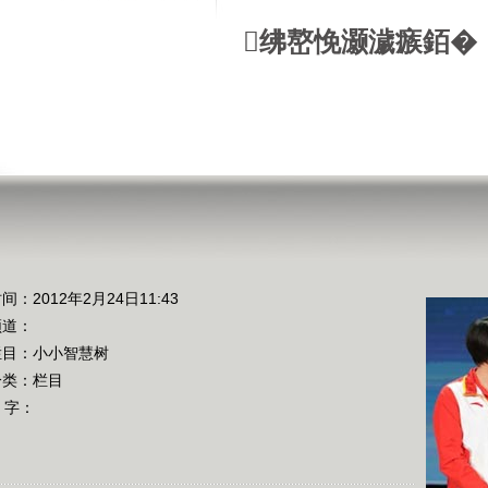
绋嶅悗灏濊瘯銆�
间：2012年2月24日11:43
频道：
栏目：
小小智慧树
分类：栏目
 字：