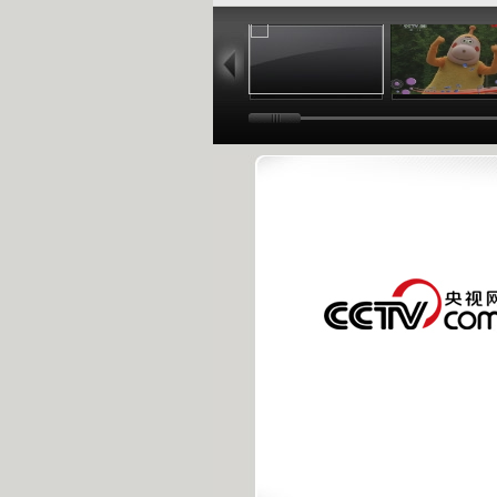
01:02
03