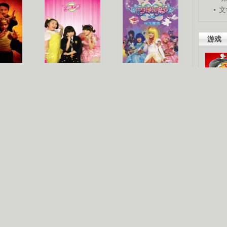
文
游戏
梦
《疯丫头》第二季
巴啦啦小魔仙
吧。
星人
海洋天堂
玩酷青春
现你的