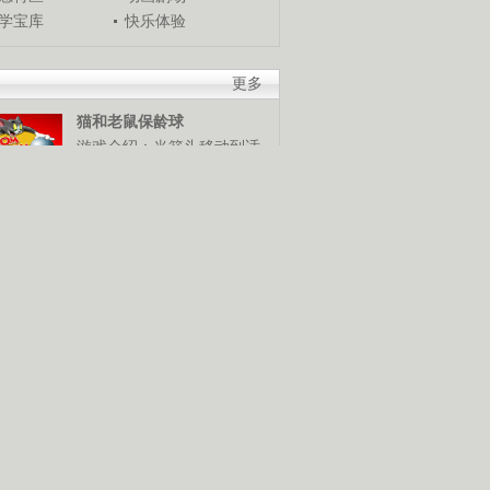
学宝库
快乐体验
更多
猫和老鼠保龄球
游戏介绍：当箭头移动到适
当位置时，使用鼠标发球，
谁是保龄球高手，快来试试
米奇冬季终极挑战
游戏介绍：使用鼠标和键盘
控制米奇，灵活越过障碍
物，赢得终极滑雪挑战赛。
猪猪侠棒棒糖挑战
游戏介绍：使用鼠标控制猪
猪侠发射抓勾抓到棒棒糖，
抓到越多分数越高。快来展
技巧吧！
摧毁鸡窝
游戏介绍：使用鼠标控制，
按照要求将鸡窝摧毁。可是