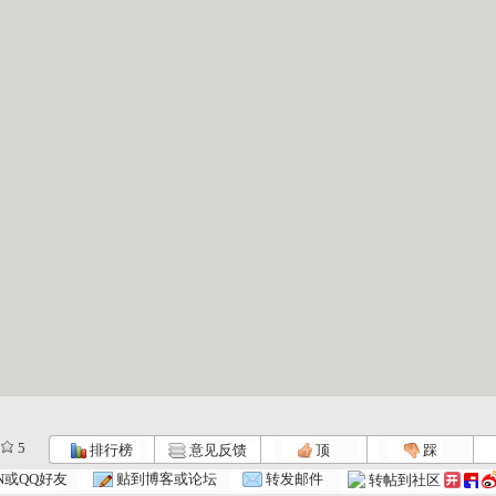
5
排行榜
意见反馈
顶
踩
.
小小智慧树...
小小智慧树...
小小智慧树...
N或QQ好友
贴到博客或论坛
转发邮件
转帖到社区