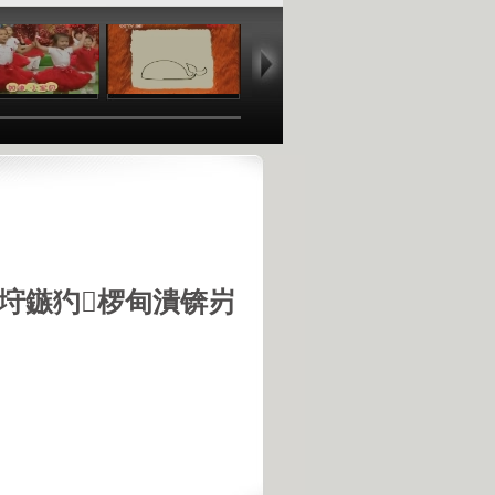
01:36
06:49
03:47
01
垨鏃犳椤甸潰锛岃