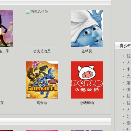
青少
第二季
功夫总动员
蓝精灵
智
大
小
大
第
快
新
智
宝宝
高米迪
小猪班纳
大
芝
童
动