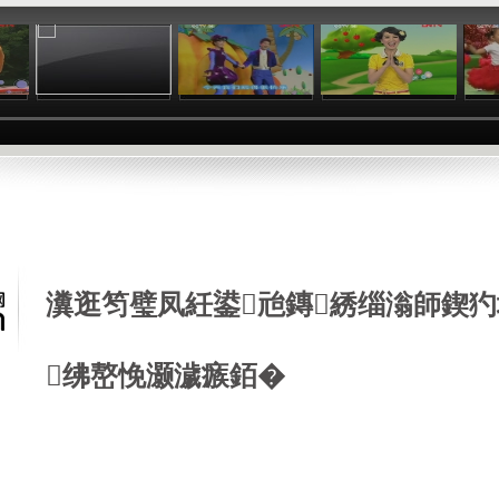
:24
01:26
00:58
04:40
瀵逛笉璧凤紝鍙兘鏄綉缁滃師鍥犳
绋嶅悗灏濊瘯銆�