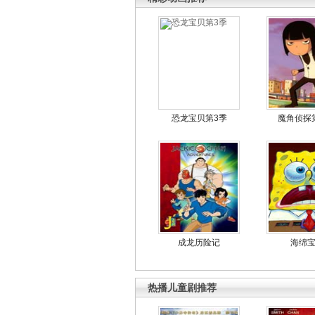
恐龙宝贝第3季
魔角侦探
成龙历险记
海绵
热播儿童剧推荐