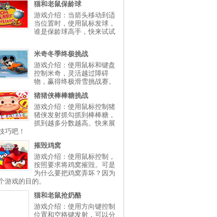
猫和老鼠保龄球
游戏介绍：当箭头移动到适
当位置时，使用鼠标发球，
谁是保龄球高手，快来试试
米奇冬季终极挑战
游戏介绍：使用鼠标和键盘
控制米奇，灵活越过障碍
物，赢得终极滑雪挑战赛。
猪猪侠棒棒糖挑战
游戏介绍：使用鼠标控制猪
猪侠发射抓勾抓到棒棒糖，
抓到越多分数越高。快来展
技巧吧！
摧毁鸡窝
游戏介绍：使用鼠标控制，
按照要求将鸡窝摧毁。可是
为什么要把鸡窝弄坏？因为
个游戏的目的。
猫和老鼠抢奶酪
游戏介绍：使用方向键控制
位置和空格键发射，可以分