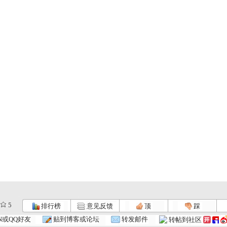
5
排行榜
意见反馈
顶
踩
.
小小智慧树...
小小智慧树...
小小智慧树...
N或QQ好友
贴到博客或论坛
转发邮件
转帖到社区