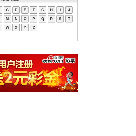
C
D
E
F
G
H
I
J
M
N
O
P
Q
R
S
T
W
X
Y
Z