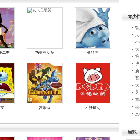
青少
智
大
小
大
第二季
功夫总动员
蓝精灵
第
快
新
智
大
芝
童
动
宝宝
高米迪
小猪班纳
文
游戏