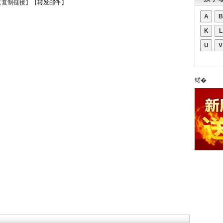
【
复制链接
】【
转发邮件
】
A
B
K
L
U
V
锘�