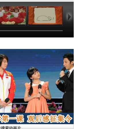
01:36
06:49
03:47
01
母搜索动画片