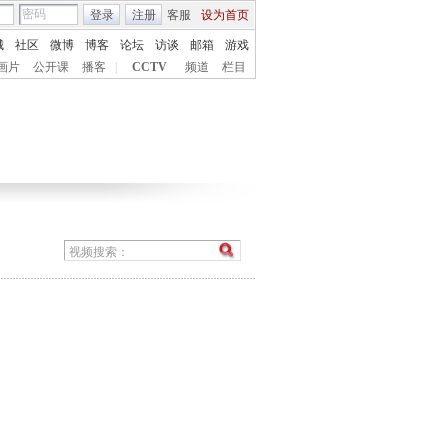
登录
注册
客服
设为首页
城
社区
微博
博客
论坛
访谈
邮箱
游戏
画片
公开课
播客
|
CCTV
频道
栏目