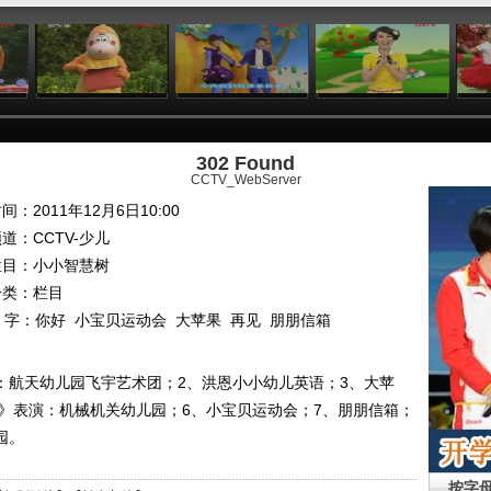
:24
01:26
00:58
04:40
302 Found
CCTV_WebServer
间：2011年12月6日10:00
频道：
CCTV-少儿
栏目：
小小智慧树
分类：栏目
 字：
你好
小宝贝运动会
大苹果
再见
朋朋信箱
：航天幼儿园飞宇艺术团；2、洪恩小小幼儿英语；3、大苹
你》表演：机械机关幼儿园；6、小宝贝运动会；7、朋朋信箱；
园。
按字