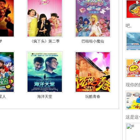
吧。
梦
《疯丫头》第二季
巴啦啦小魔仙
现你的
星人
海洋天堂
玩酷青春
这是这