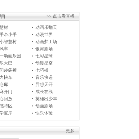
栏目
>> 点击看直播
慧树
动画乐翻天
手牵小手
动漫世界
小智慧树
动画梦工场
风车
银河剧场
一动画乐园
七彩星球
乐大巴
动漫星空
闻袋袋裤
七巧板
力快车
音乐快递
仓库
异想天开
麻开门
成长在线
心回放
英雄出少年
感特区
动画剧场
学宝库
快乐体验
更多