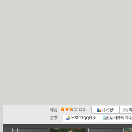
5
评分
排行榜
意
小小智慧树...
小小智慧树...
小小智慧树...
MSN或QQ好友
贴到博客或
分享
01:02
03:24
01:26