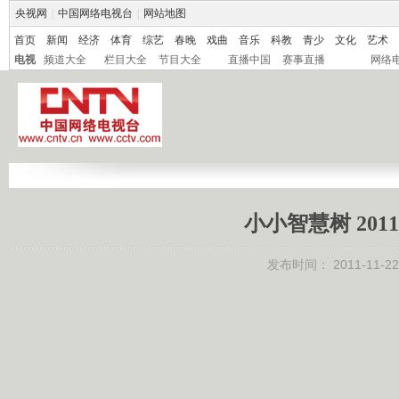
央视网
|
中国网络电视台
|
网站地图
首页
新闻
经济
体育
综艺
春晚
戏曲
音乐
科教
青少
文化
艺术
电视
频道大全
栏目大全
节目大全
直播中国
赛事直播
网络
小小智慧树 2011
发布时间：
2011-11-22