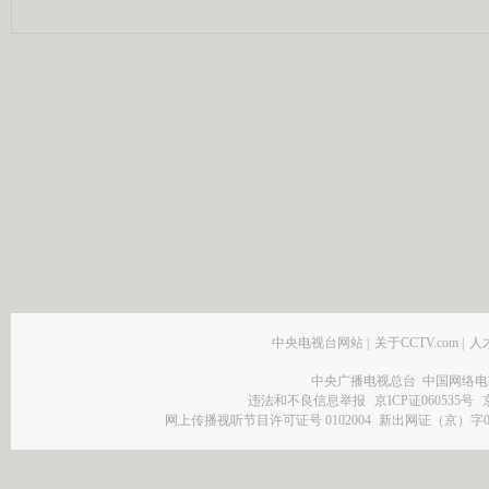
中央电视台网站
|
关于CCTV.com
|
人
中央广播电视总台 中国网络电
违法和不良信息举报
京ICP证060535号
网上传播视听节目许可证号 0102004
新出网证（京）字0