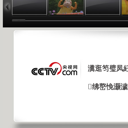
瀵逛笉璧凤
绋嶅悗灏