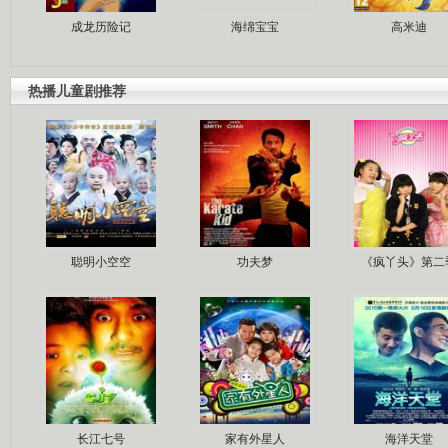
成龙历险记
海绵宝宝
高米迪
热播儿童剧推荐
聪明小空空
功夫梦
《疯丫头》第二
长江七号
家有外星人
海洋天堂