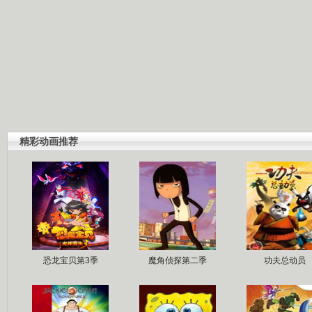
精彩动画推荐
恐龙宝贝第3季
魔角侦探第二季
功夫总动员