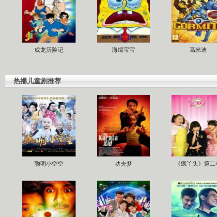
成龙历险记
海绵宝宝
高米迪
热播儿童剧推荐
聪明小空空
功夫梦
《疯丫头》第二