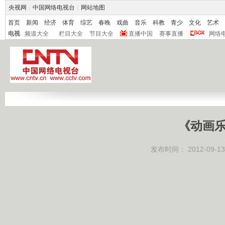
央视网
|
中国网络电视台
|
网站地图
首页
新闻
经济
体育
综艺
春晚
戏曲
音乐
科教
青少
文化
艺术
电视
频道大全
栏目大全
节目大全
直播中国
赛事直播
网络
《动画乐翻
发布时间：
2012-09-13