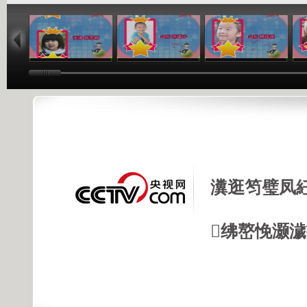
01:03
01:03
01:03
瀵逛笉璧凤
绋嶅悗灏