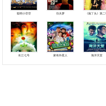
聪明小空空
功夫梦
《疯丫头》第二
长江七号
家有外星人
海洋天堂