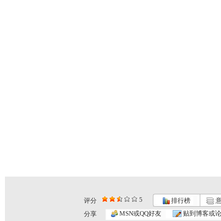
5
评分
排行榜
意
动画乐翻天...
动画乐翻天...
动画乐翻天...
MSN或QQ好友
贴到博客或
分享