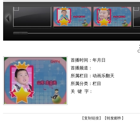
01:03
01:03
01:03
C
首播时间：年月日
首播频道：
所属栏目：
动画乐翻天
所属分类：栏目
关 键 字：
【
复制链接
】【
转发邮件
】