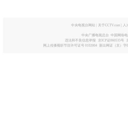
中央电视台网站
|
关于CCTV.com
|
人
中央广播电视总台 中国网络电
违法和不良信息举报
京ICP证060535号
网上传播视听节目许可证号 0102004
新出网证（京）字0