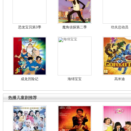
恐龙宝贝第3季
魔角侦探第二季
功夫总动员
成龙历险记
海绵宝宝
高米迪
热播儿童剧推荐