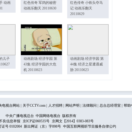
手 动画
红色传奇 军鸽的秘密
红色传奇 小铁头夺马
01
动画乐翻天 20110630
记 动画乐翻天
20110629
的儿子
动画剧场 经济学园 第
动画剧场 经济学园 第
10627
43集 经济学园的大危
44集 经济之星遭遇威
机 20110623
胁 20110623
央电视台网站
|
关于CCTV.com
|
人才招聘
|
网站声明
|
法律顾问
|
总台总经理室
|
帮助
中央广播电视总台 中国网络电视台 版权所有
不良信息举报
京ICP证060535号
京网文【2014】0383-083号
 0102004
新出网证（京）字098号
中国互联网视听节目服务自律公约