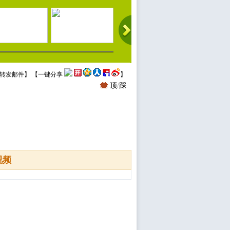
转发邮件
】 【
一键分享
】
顶
/
踩
视频