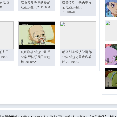
手 动画
红色传奇 军鸽的秘密
红色传奇 小铁头夺马
01
动画乐翻天 20110630
记 动画乐翻天
20110629
的儿子
动画剧场 经济学园 第
动画剧场 经济学园 第
10627
43集 经济学园的大危
44集 经济之星遭遇威
机 20110623
胁 20110623