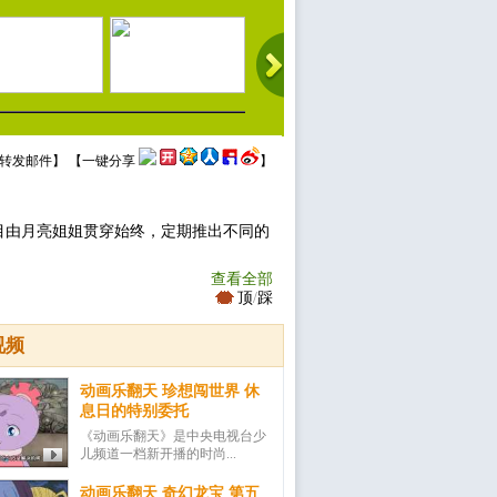
转发邮件
】 【
一键分享
】
目由月亮姐姐贯穿始终，定期推出不同的
查看全部
顶
/
踩
视频
动画乐翻天 珍想闯世界 休
息日的特别委托
《动画乐翻天》是中央电视台少
儿频道一档新开播的时尚...
动画乐翻天 奇幻龙宝 第五