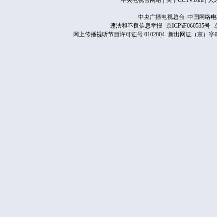
中央电视台网站
|
关于CCTV.com
|
人
中央广播电视总台 中国网络电
违法和不良信息举报
京ICP证060535号
网上传播视听节目许可证号 0102004
新出网证（京）字0