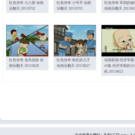
红色传奇 小八路 动画
红色传奇 小号手 动画
红色传奇 军鸽的秘
乐翻天 20110702
乐翻天 20110701
动画乐翻天 201106
红色传奇 龙舟战鼓 动
红色传奇 铁匠的儿子
动画剧场 经济学园
画乐翻天 20110628
动画乐翻天 20110627
43集 经济学园的大
机 20110623