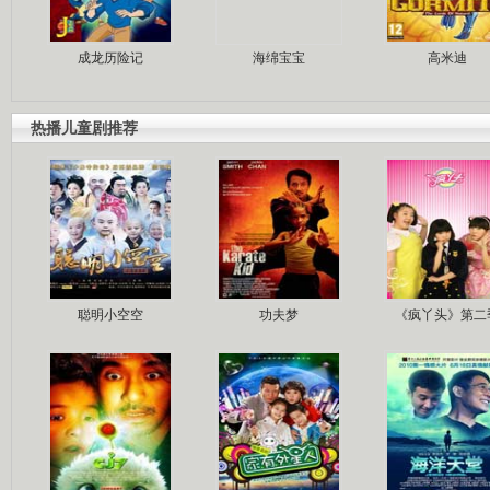
成龙历险记
海绵宝宝
高米迪
热播儿童剧推荐
聪明小空空
功夫梦
《疯丫头》第二