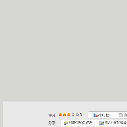
5
评分
排行榜
意
动画乐翻天...
动画乐翻天...
动画乐翻天...
MSN或QQ好友
贴到博客或
分享