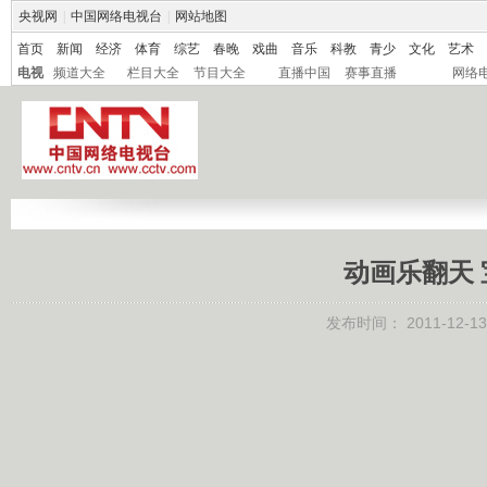
央视网
|
中国网络电视台
|
网站地图
首页
新闻
经济
体育
综艺
春晚
戏曲
音乐
科教
青少
文化
艺术
电视
频道大全
栏目大全
节目大全
直播中国
赛事直播
网络
动画乐翻天 宝
发布时间：
2011-12-13