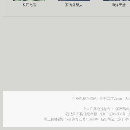
长江七号
家有外星人
海洋天堂
中央电视台网站
|
关于CCTV.com
|
人
中央广播电视总台 中国网络电
违法和不良信息举报
京ICP证060535号
网上传播视听节目许可证号 0102004
新出网证（京）字0