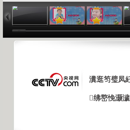
01:03
01:03
01:03
瀵逛笉璧凤
绋嶅悗灏