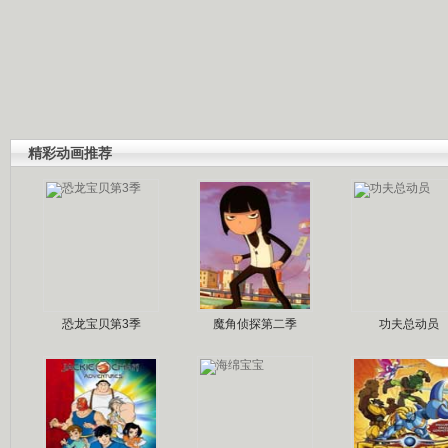
精彩动画推荐
恐龙宝贝第3季
魔角侦探第二季
功夫总动员