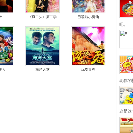
梦
《疯丫头》第二季
巴啦啦小魔仙
吧。
星人
海洋天堂
玩酷青春
现你的
这是这