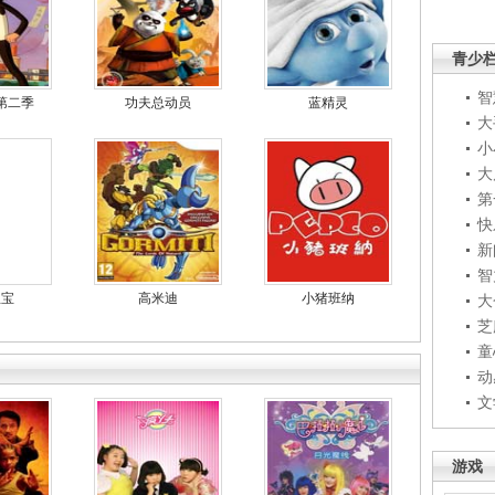
青少
智
第二季
功夫总动员
蓝精灵
大
小
大
第
快
新
智
宝宝
高米迪
小猪班纳
大
芝
童
动
文
游戏