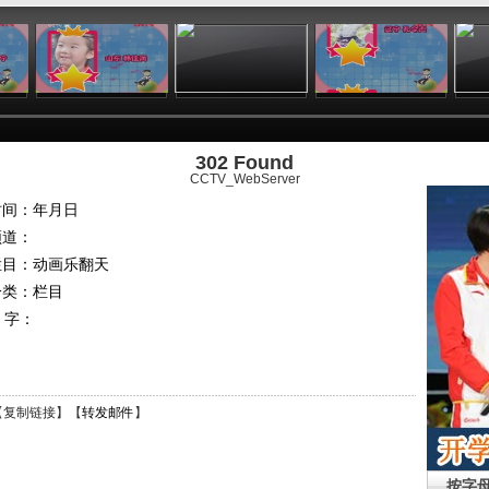
:03
01:03
01:03
01:03
302 Found
CCTV_WebServer
时间：年月日
频道：
栏目：
动画乐翻天
分类：栏目
 字：
【
复制链接
】【
转发邮件
】
按字