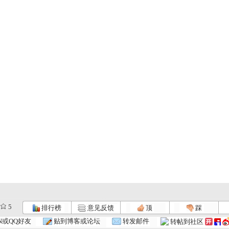
5
排行榜
意见反馈
顶
踩
.
动画乐翻天...
动画乐翻天...
动画乐翻天...
N或QQ好友
贴到博客或论坛
转发邮件
转帖到社区