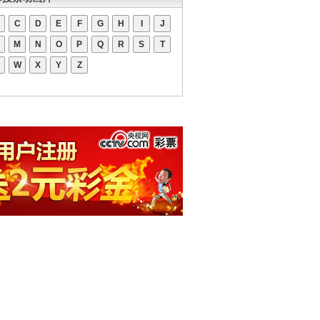
C
D
E
F
G
H
I
J
M
N
O
P
Q
R
S
T
W
X
Y
Z