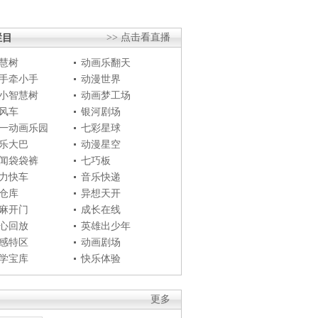
栏目
>> 点击看直播
慧树
动画乐翻天
手牵小手
动漫世界
小智慧树
动画梦工场
风车
银河剧场
一动画乐园
七彩星球
乐大巴
动漫星空
闻袋袋裤
七巧板
力快车
音乐快递
仓库
异想天开
麻开门
成长在线
心回放
英雄出少年
感特区
动画剧场
学宝库
快乐体验
更多