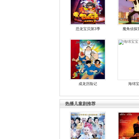
恐龙宝贝第3季
魔角侦探
成龙历险记
海绵
热播儿童剧推荐