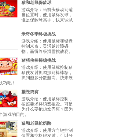
猫和老鼠保龄球
游戏介绍：当箭头移动到适
当位置时，使用鼠标发球，
谁是保龄球高手，快来试试
米奇冬季终极挑战
游戏介绍：使用鼠标和键盘
控制米奇，灵活越过障碍
物，赢得终极滑雪挑战赛。
猪猪侠棒棒糖挑战
游戏介绍：使用鼠标控制猪
猪侠发射抓勾抓到棒棒糖，
抓到越多分数越高。快来展
技巧吧！
摧毁鸡窝
游戏介绍：使用鼠标控制，
按照要求将鸡窝摧毁。可是
为什么要把鸡窝弄坏？因为
个游戏的目的。
猫和老鼠抢奶酪
游戏介绍：使用方向键控制
位置和空格键发射，可以分