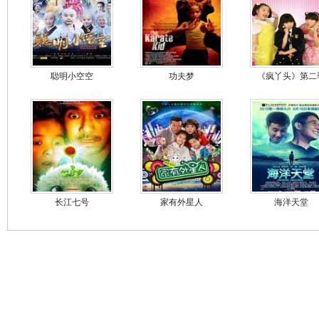
聪明小空空
功夫梦
《疯丫头》第二
长江七号
家有外星人
海洋天堂