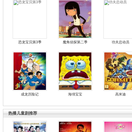
恐龙宝贝第3季
魔角侦探第二季
功夫总动员
成龙历险记
海绵宝宝
高米迪
热播儿童剧推荐