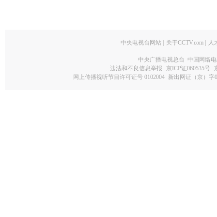
中央电视台网站
|
关于CCTV.com
|
人
中央广播电视总台 中国网络电
违法和不良信息举报
京ICP证060535号
网上传播视听节目许可证号 0102004
新出网证（京）字0