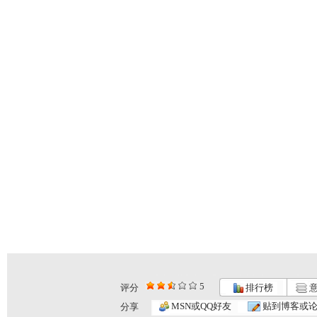
5
评分
排行榜
意
动画乐翻天...
动画乐翻天...
动画乐翻天...
MSN或QQ好友
贴到博客或
分享