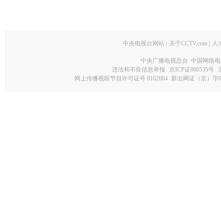
中央电视台网站
|
关于CCTV.com
|
人
中央广播电视总台 中国网络电
违法和不良信息举报
京ICP证060535号
网上传播视听节目许可证号 0102004
新出网证（京）字0