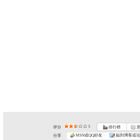
5
评分
排行榜
意
动画乐翻天...
动画乐翻天...
动画乐翻天...
MSN或QQ好友
贴到博客或
分享