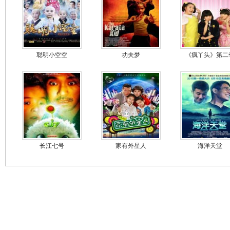
聪明小空空
功夫梦
《疯丫头》第二
长江七号
家有外星人
海洋天堂