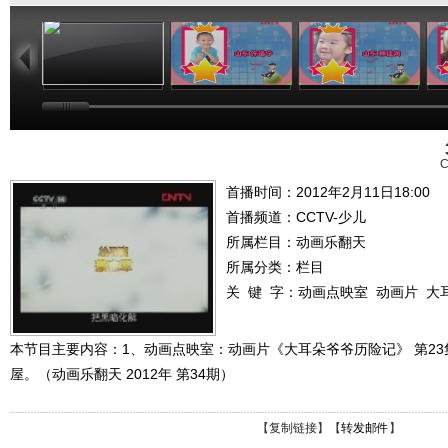
01:03
01:03
01:03
C
首播时间：2012年2月11日18:00
首播频道：
CCTV-少儿
所属栏目：
动画乐翻天
所属分类：栏目
关 键 字：
动画点映室
动画片
大
本节目主要内容：1、动画点映室：动画片《大耳朵爷爷历险记》 第23
屋。（动画乐翻天 2012年 第34期）
【
复制链接
】【
转发邮件
】