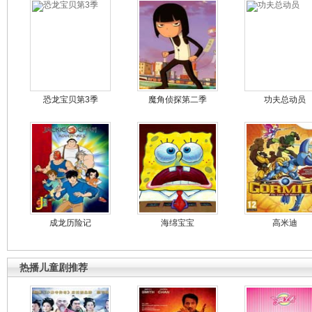
恐龙宝贝第3季
魔角侦探第二季
功夫总动员
成龙历险记
海绵宝宝
高米迪
热播儿童剧推荐