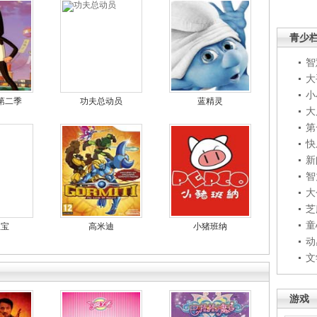
青少
智
大
小
第二季
功夫总动员
蓝精灵
大
第
快
新
智
大
芝
童
宝宝
高米迪
小猪班纳
动
文
游戏