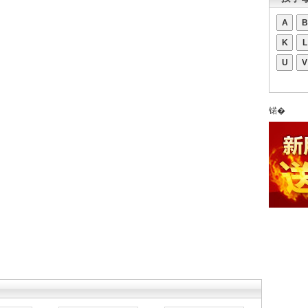
A
B
K
L
U
V
锘�