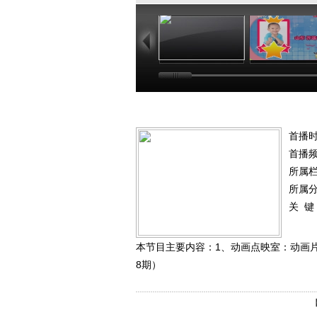
01:03
01
首播时
首播
所属
所属
关 键
本节目主要内容：1、动画点映室：动画片
8期）