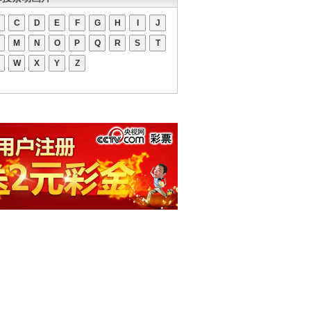
C
D
E
F
G
H
I
J
M
N
O
P
Q
R
S
T
W
X
Y
Z