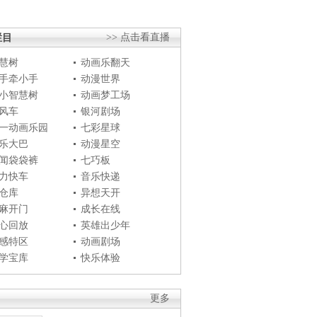
栏目
>> 点击看直播
慧树
动画乐翻天
手牵小手
动漫世界
小智慧树
动画梦工场
风车
银河剧场
一动画乐园
七彩星球
乐大巴
动漫星空
闻袋袋裤
七巧板
力快车
音乐快递
仓库
异想天开
麻开门
成长在线
心回放
英雄出少年
感特区
动画剧场
学宝库
快乐体验
更多