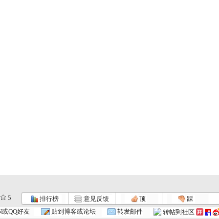
5
排行榜
意见反馈
顶
踩
.
动画乐翻天...
动画乐翻天...
动画乐翻天...
N或QQ好友
贴到博客或论坛
转发邮件
转帖到社区