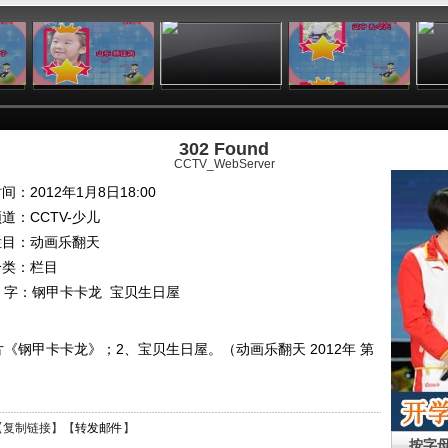
:03
01:03
01:03
01:03
302 Found
CCTV_WebServer
间：2012年1月8日18:00
频道：
CCTV-少儿
栏目：
动画乐翻天
分类：栏目
 字：
钢甲卡卡龙
宝贝生日屋
《钢甲卡卡龙》；2、宝贝生日屋。（动画乐翻天 2012年 第
【
复制链接
】【
转发邮件
】
按字