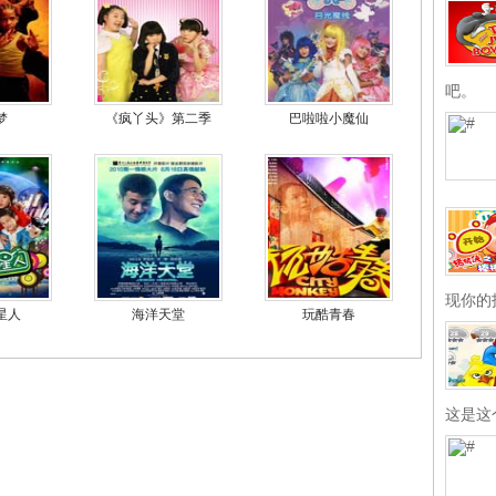
吧。
梦
《疯丫头》第二季
巴啦啦小魔仙
现你的
星人
海洋天堂
玩酷青春
这是这