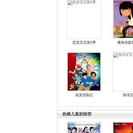
恐龙宝贝第3季
魔角侦探
成龙历险记
海绵
热播儿童剧推荐