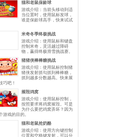
猫和老鼠保龄球
游戏介绍：当箭头移动到适
当位置时，使用鼠标发球，
谁是保龄球高手，快来试试
米奇冬季终极挑战
游戏介绍：使用鼠标和键盘
控制米奇，灵活越过障碍
物，赢得终极滑雪挑战赛。
猪猪侠棒棒糖挑战
游戏介绍：使用鼠标控制猪
猪侠发射抓勾抓到棒棒糖，
抓到越多分数越高。快来展
技巧吧！
摧毁鸡窝
游戏介绍：使用鼠标控制，
按照要求将鸡窝摧毁。可是
为什么要把鸡窝弄坏？因为
个游戏的目的。
猫和老鼠抢奶酪
游戏介绍：使用方向键控制
位置和空格键发射，可以分