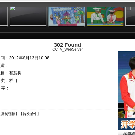
:17
01:49
02:34
10:13
302 Found
CCTV_WebServer
间：2012年6月13日10:08
频道：
栏目：
智慧树
分类：栏目
 字：
【
复制链接
】【
转发邮件
】
按字