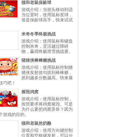
猫和老鼠保龄球
游戏介绍：当箭头移动到适
当位置时，使用鼠标发球，
谁是保龄球高手，快来试试
米奇冬季终极挑战
游戏介绍：使用鼠标和键盘
控制米奇，灵活越过障碍
物，赢得终极滑雪挑战赛。
猪猪侠棒棒糖挑战
游戏介绍：使用鼠标控制猪
猪侠发射抓勾抓到棒棒糖，
抓到越多分数越高。快来展
技巧吧！
摧毁鸡窝
游戏介绍：使用鼠标控制，
按照要求将鸡窝摧毁。可是
为什么要把鸡窝弄坏？因为
个游戏的目的。
猫和老鼠抢奶酪
游戏介绍：使用方向键控制
位置和空格键发射，可以分