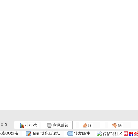
5
排行榜
意见反馈
顶
踩
智慧树 2...
智慧树 2...
智慧树 2...
N或QQ好友
贴到博客或论坛
转发邮件
转帖到社区