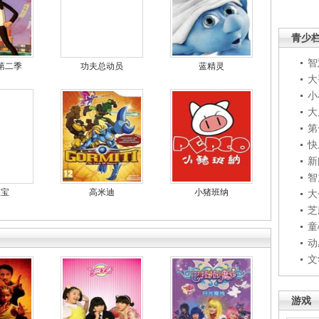
青少
智
第二季
功夫总动员
蓝精灵
大
小
大
第
快
新
智
宝宝
高米迪
小猪班纳
大
芝
童
动
文
游戏