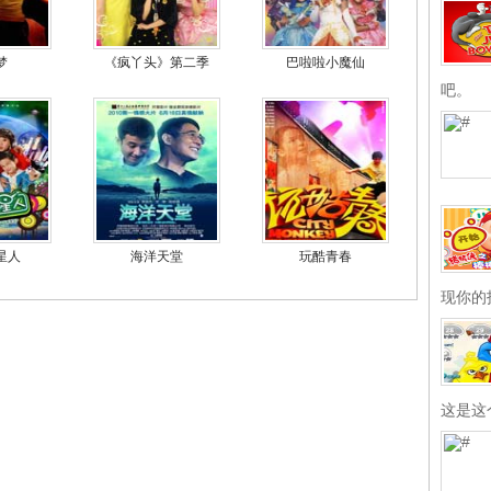
梦
《疯丫头》第二季
巴啦啦小魔仙
吧。
星人
海洋天堂
玩酷青春
现你的
这是这