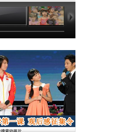
04:59
02:18
01:49
02
母搜索动画片