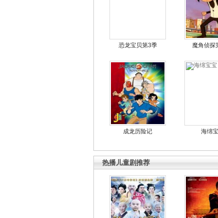
恐龙宝贝第3季
魔角侦探
成龙历险记
海绵
热播儿童剧推荐