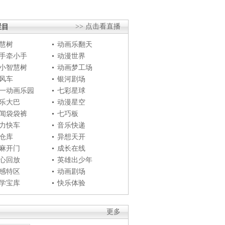
栏目
>> 点击看直播
慧树
动画乐翻天
手牵小手
动漫世界
小智慧树
动画梦工场
风车
银河剧场
一动画乐园
七彩星球
乐大巴
动漫星空
闻袋袋裤
七巧板
力快车
音乐快递
仓库
异想天开
麻开门
成长在线
心回放
英雄出少年
感特区
动画剧场
学宝库
快乐体验
更多