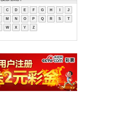
C
D
E
F
G
H
I
J
M
N
O
P
Q
R
S
T
W
X
Y
Z