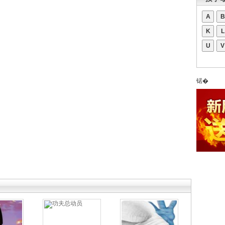
A
B
K
L
U
V
锘�