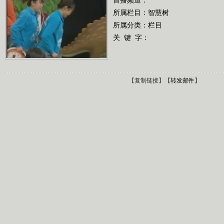
所属栏目：
智慧树
所属分类：栏目
关 键 字：
【
复制链接
】【
转发邮件
】