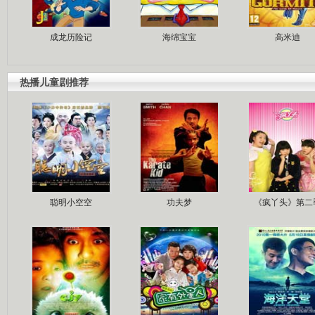
成龙历险记
海绵宝宝
高米迪
热播儿童剧推荐
聪明小空空
功夫梦
《疯丫头》第二