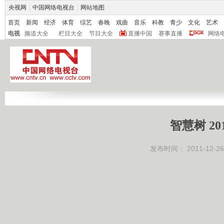
央视网
|
中国网络电视台
|
网站地图
首页
新闻
经济
体育
综艺
春晚
戏曲
音乐
科教
青少
文化
艺术
电视
频道大全
栏目大全
节目大全
直播中国
赛事直播
网络
智慧树 20
发布时间：
2011-12-26