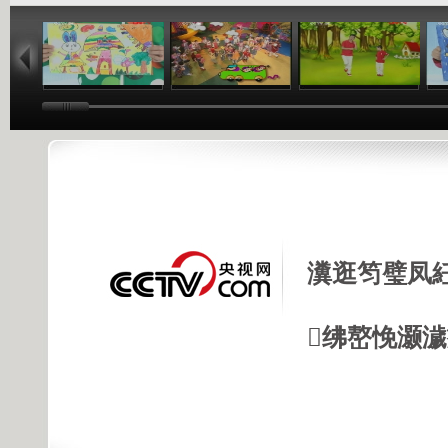
02:33
02:17
01:49
瀵逛笉璧凤
绋嶅悗灏