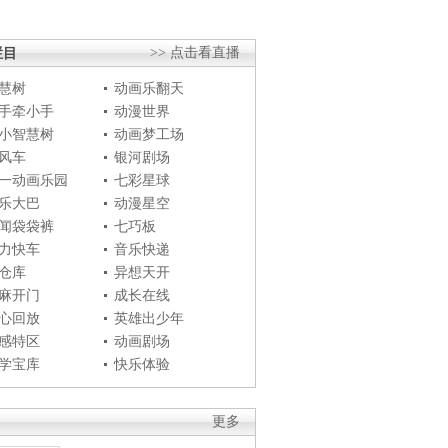
栏目
>> 点击看直播
慧树
动画乐翻天
手牵小手
动漫世界
小智慧树
动画梦工场
风车
银河剧场
一动画乐园
七彩星球
乐大巴
动漫星空
闻袋袋裤
七巧板
力快车
音乐快递
仓库
异想天开
麻开门
成长在线
心回放
英雄出少年
感特区
动画剧场
学宝库
快乐体验
更多