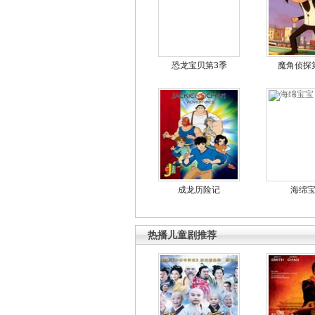
恐龙宝贝第3季
魔角侦探
成龙历险记
海绵
热播儿童剧推荐