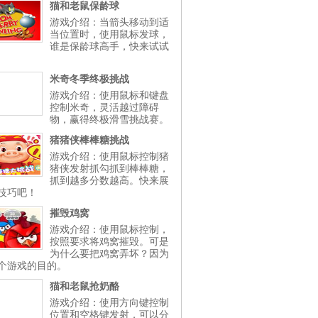
猫和老鼠保龄球
游戏介绍：当箭头移动到适
当位置时，使用鼠标发球，
谁是保龄球高手，快来试试
米奇冬季终极挑战
游戏介绍：使用鼠标和键盘
控制米奇，灵活越过障碍
物，赢得终极滑雪挑战赛。
猪猪侠棒棒糖挑战
游戏介绍：使用鼠标控制猪
猪侠发射抓勾抓到棒棒糖，
抓到越多分数越高。快来展
技巧吧！
摧毁鸡窝
游戏介绍：使用鼠标控制，
按照要求将鸡窝摧毁。可是
为什么要把鸡窝弄坏？因为
个游戏的目的。
猫和老鼠抢奶酪
游戏介绍：使用方向键控制
位置和空格键发射，可以分