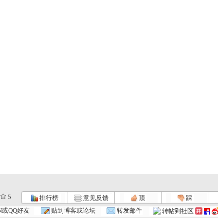
5
排行榜
意见反馈
顶
踩
智慧树 2...
智慧树 2...
智慧树 2...
N或QQ好友
贴到博客或论坛
转发邮件
转帖到社区