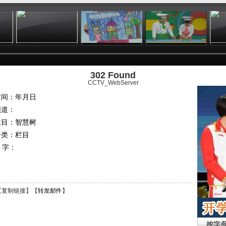
:17
01:49
02:34
10:13
302 Found
CCTV_WebServer
时间：年月日
频道：
栏目：
智慧树
分类：栏目
 字：
【
复制链接
】【
转发邮件
】
按字