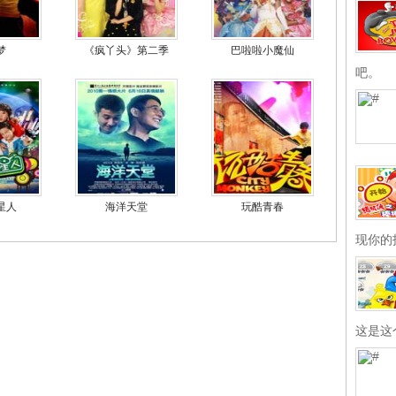
梦
《疯丫头》第二季
巴啦啦小魔仙
吧。
星人
海洋天堂
玩酷青春
现你的
这是这