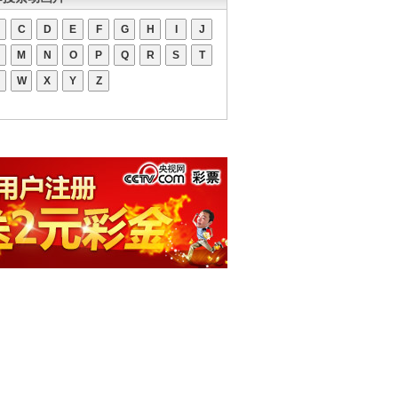
C
D
E
F
G
H
I
J
M
N
O
P
Q
R
S
T
W
X
Y
Z