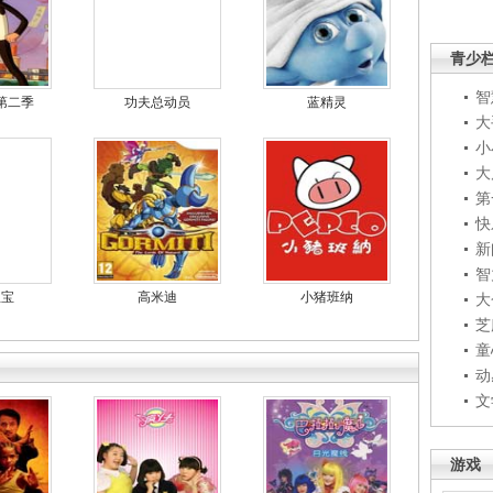
青少
智
第二季
功夫总动员
蓝精灵
大
小
大
第
快
新
智
宝宝
高米迪
小猪班纳
大
芝
童
动
文
游戏