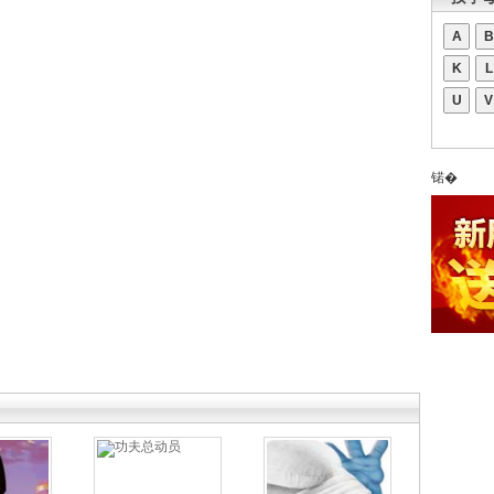
A
B
K
L
U
V
锘�