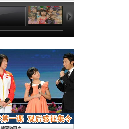
04:59
02:18
01:49
02
母搜索动画片