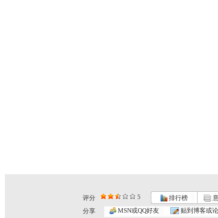
5
评分
排行榜
意
智慧树 2...
智慧树 2...
智慧树 2...
MSN或QQ好友
贴到博客或
分享