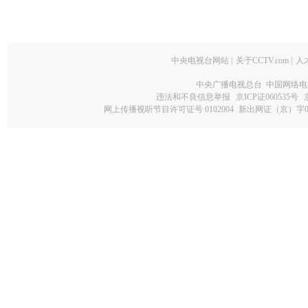
中央电视台网站
|
关于CCTV.com
|
人
中央广播电视总台 中国网络电
违法和不良信息举报
京ICP证060535号
网上传播视听节目许可证号 0102004
新出网证（京）字0