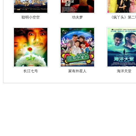
聪明小空空
功夫梦
《疯丫头》第二
长江七号
家有外星人
海洋天堂