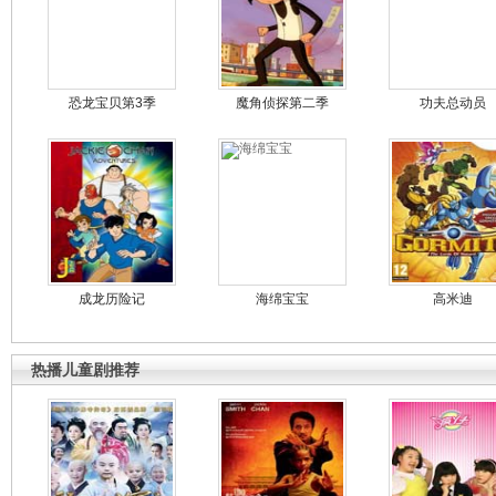
恐龙宝贝第3季
魔角侦探第二季
功夫总动员
成龙历险记
海绵宝宝
高米迪
热播儿童剧推荐