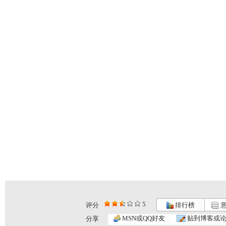
5
评分
排行榜
意
智慧树 2...
智慧树 2...
智慧树 2...
MSN或QQ好友
贴到博客或
分享