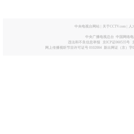
中央电视台网站
|
关于CCTV.com
|
人
中央广播电视总台 中国网络电
违法和不良信息举报
京ICP证060535号
网上传播视听节目许可证号 0102004
新出网证（京）字0