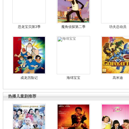
恐龙宝贝第3季
魔角侦探第二季
功夫总动员
成龙历险记
海绵宝宝
高米迪
热播儿童剧推荐