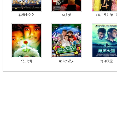
聪明小空空
功夫梦
《疯丫头》第二
长江七号
家有外星人
海洋天堂