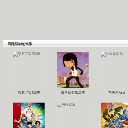
精彩动画推荐
恐龙宝贝第3季
魔角侦探第二季
功夫总动员