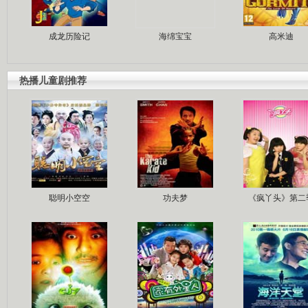
成龙历险记
海绵宝宝
高米迪
热播儿童剧推荐
聪明小空空
功夫梦
《疯丫头》第二