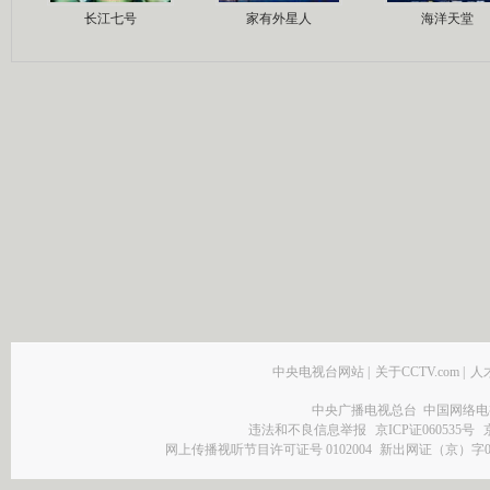
长江七号
家有外星人
海洋天堂
中央电视台网站
|
关于CCTV.com
|
人
中央广播电视总台 中国网络电
违法和不良信息举报
京ICP证060535号
网上传播视听节目许可证号 0102004
新出网证（京）字0