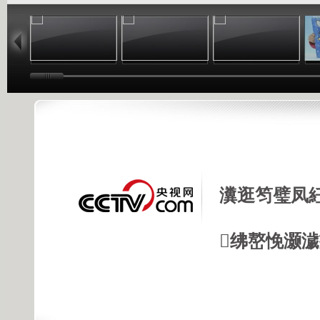
02:33
02:17
01:49
瀵逛笉璧凤
绋嶅悗灏