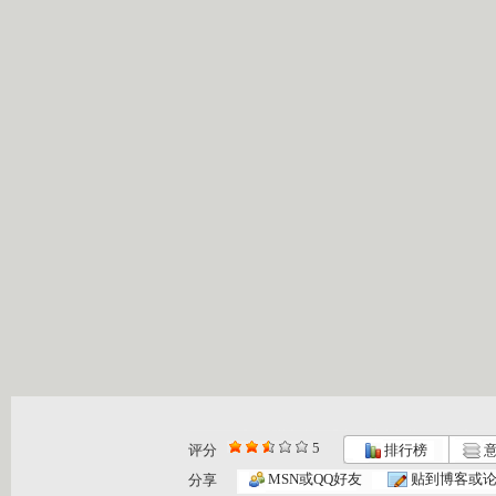
5
评分
排行榜
意
智慧树 2...
智慧树 2...
智慧树 2...
MSN或QQ好友
贴到博客或
分享