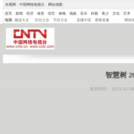
央视网
|
中国网络电视台
|
网站地图
首页
新闻
经济
体育
综艺
春晚
戏曲
音乐
科教
青少
文化
艺术
电视
频道大全
栏目大全
节目大全
直播中国
赛事直播
网络
智慧树 2
发布时间：
2011-12-08