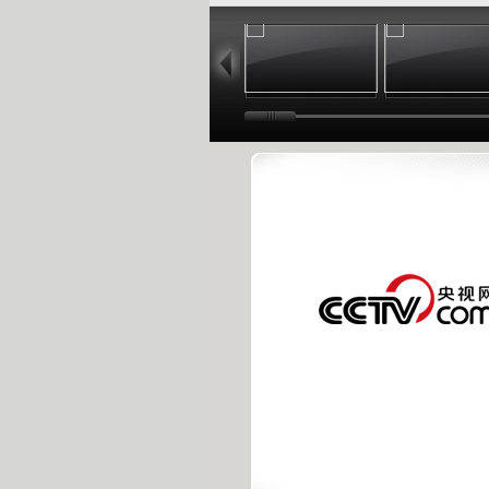
02:33
02