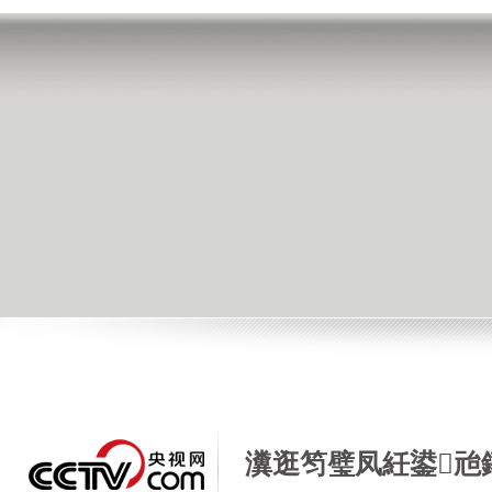
瀵逛笉璧凤紝鍙兘