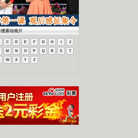
母搜索动画片
C
D
E
F
G
H
I
J
M
N
O
P
Q
R
S
T
W
X
Y
Z