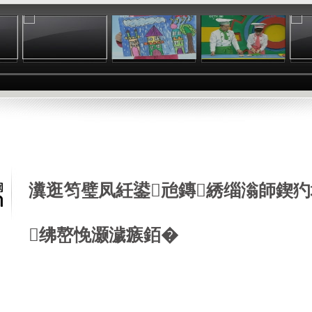
:17
01:49
02:34
10:13
瀵逛笉璧凤紝鍙兘鏄綉缁滃師鍥犳
绋嶅悗灏濊瘯銆�