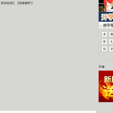
【
复制链接
】【
转发邮件
】
按字
A
B
K
L
U
V
锘�