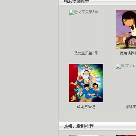
精彩动画推荐
恐龙宝贝第3季
魔角侦探
成龙历险记
海绵
热播儿童剧推荐