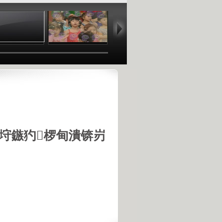
04:59
02:18
01:49
02
垨鏃犳椤甸潰锛岃