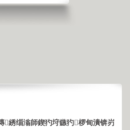
鏄綉缁滃師鍥犳垨鏃犳椤甸潰锛岃