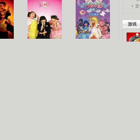
文
游戏
梦
《疯丫头》第二季
巴啦啦小魔仙
吧。
星人
海洋天堂
玩酷青春
现你的