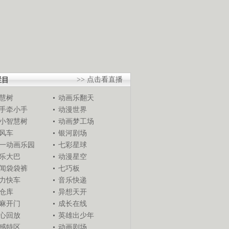
栏目
>> 点击看直播
慧树
动画乐翻天
手牵小手
动漫世界
小智慧树
动画梦工场
风车
银河剧场
一动画乐园
七彩星球
乐大巴
动漫星空
闻袋袋裤
七巧板
力快车
音乐快递
仓库
异想天开
麻开门
成长在线
心回放
英雄出少年
感特区
动画剧场