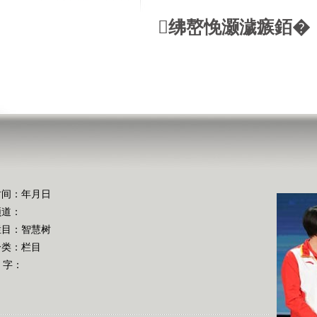
绋嶅悗灏濊瘯銆�
时间：年月日
频道：
栏目：
智慧树
分类：栏目
 字：