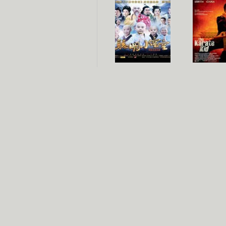
聪明小空空
功夫
长江七号
家有外