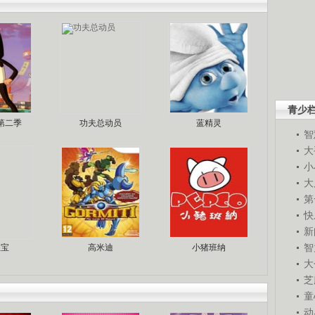
青少
第二季
功夫总动员
蓝精灵
智
大
小
大
第
快
新
智
宝宝
高米迪
小猪班纳
大
芝
童
动