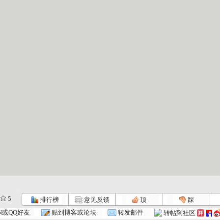
5
排行榜
意见反馈
顶
踩
智慧树 2...
智慧树 2...
智慧树 2...
N或QQ好友
贴到博客或论坛
转发邮件
转帖到社区