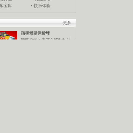
学宝库
快乐体验
更多
猫和老鼠保龄球
游戏介绍：当箭头移动到适
当位置时，使用鼠标发球，
谁是保龄球高手，快来试试
米奇冬季终极挑战
游戏介绍：使用鼠标和键盘
控制米奇，灵活越过障碍
物，赢得终极滑雪挑战赛。
猪猪侠棒棒糖挑战
游戏介绍：使用鼠标控制猪
猪侠发射抓勾抓到棒棒糖，
抓到越多分数越高。快来展
技巧吧！
摧毁鸡窝
游戏介绍：使用鼠标控制，
按照要求将鸡窝摧毁。可是