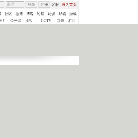
登录
注册
客服
设为首页
城
社区
微博
博客
论坛
访谈
邮箱
游戏
画片
公开课
播客
|
CCTV
频道
栏目