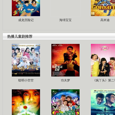
成龙历险记
海绵宝宝
高米迪
热播儿童剧推荐
聪明小空空
功夫梦
《疯丫头》第二