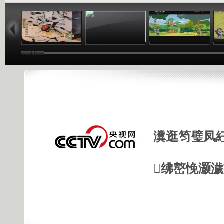
06:52
10:43
09:37
瀵逛笉璧凤
绋嶅悗灏