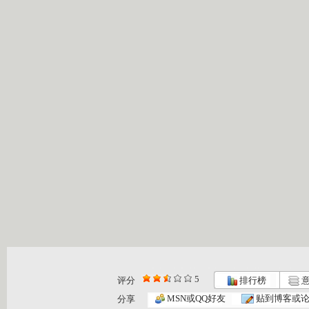
5
评分
排行榜
意
米老鼠和唐...
开心果的绿...
开心果的绿...
MSN或QQ好友
贴到博客或
分享