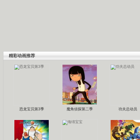
精彩动画推荐
恐龙宝贝第3季
魔角侦探第二季
功夫总动员