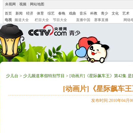
央视网
|
视频
|
网站地图
首页
新闻
经济
体育
综艺
春晚
戏曲
音乐
科教
青少
文化
艺术
电视
频道大全
栏目大全
节目大全
直播中国
赛事直播
网络
少儿台
>
少儿频道寒假特别节目
> [动画片]《星际飙车王》第42集 
[动画片]《星际飙车王
发布时间:2010年04月06日