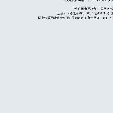
中央电视台网站
|
关于CCTV.com
|
人
中央广播电视总台 中国网络电
违法和不良信息举报
京ICP证060535号
网上传播视听节目许可证号 0102004
新出网证（京）字0