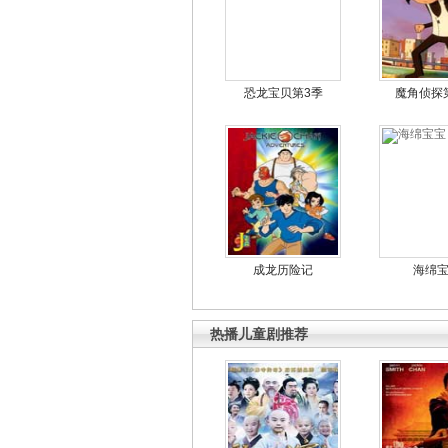
恐龙宝贝第3季
魔角侦探
成龙历险记
海绵
热播儿童剧推荐