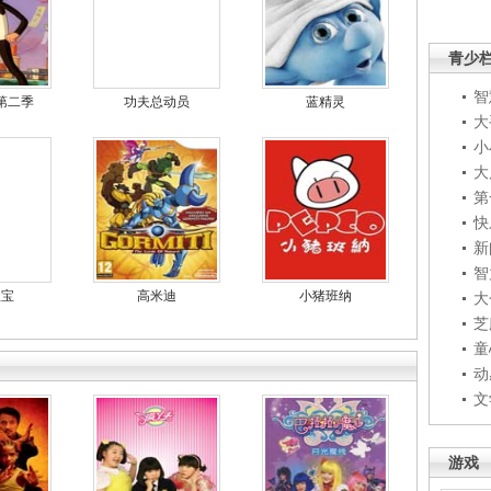
青少
智
第二季
功夫总动员
蓝精灵
大
小
大
第
快
新
智
宝宝
高米迪
小猪班纳
大
芝
童
动
文
游戏