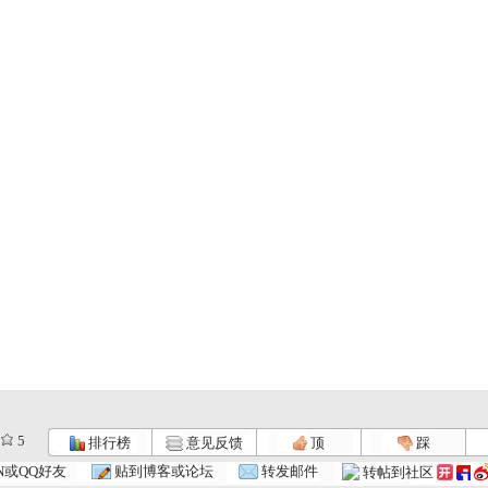
5
排行榜
意见反馈
顶
踩
.
开心果的绿...
葫芦小金刚...
葫芦小金刚...
N或QQ好友
贴到博客或论坛
转发邮件
转帖到社区