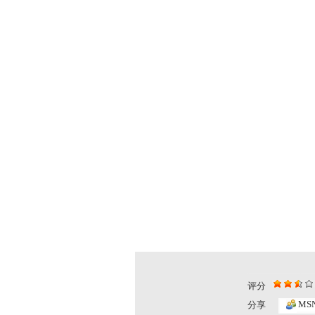
评分
米老鼠和唐...
开心果的绿..
MS
分享