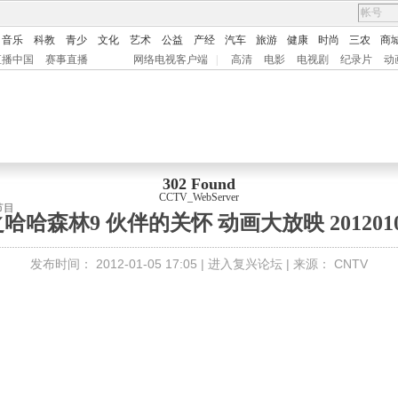
音乐
科教
青少
文化
艺术
公益
产经
汽车
旅游
健康
时尚
三农
商
直播中国
赛事直播
网络电视客户端
|
高清
电影
电视剧
纪录片
动
302 Found
CCTV_WebServer
节目
哈森林9 伙伴的关怀 动画大放映 2012010
发布时间：
2012-01-05 17:05 |
进入复兴论坛
| 来源：
CNTV