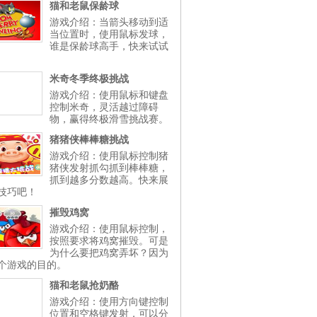
猫和老鼠保龄球
游戏介绍：当箭头移动到适
当位置时，使用鼠标发球，
谁是保龄球高手，快来试试
米奇冬季终极挑战
游戏介绍：使用鼠标和键盘
控制米奇，灵活越过障碍
物，赢得终极滑雪挑战赛。
猪猪侠棒棒糖挑战
游戏介绍：使用鼠标控制猪
猪侠发射抓勾抓到棒棒糖，
抓到越多分数越高。快来展
技巧吧！
摧毁鸡窝
游戏介绍：使用鼠标控制，
按照要求将鸡窝摧毁。可是
为什么要把鸡窝弄坏？因为
个游戏的目的。
猫和老鼠抢奶酪
游戏介绍：使用方向键控制
位置和空格键发射，可以分