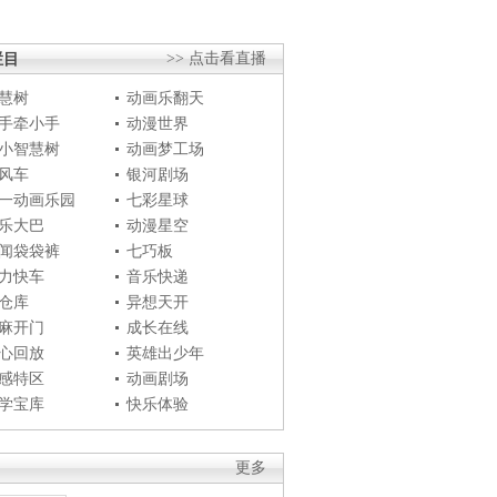
栏目
>> 点击看直播
慧树
动画乐翻天
手牵小手
动漫世界
小智慧树
动画梦工场
风车
银河剧场
一动画乐园
七彩星球
乐大巴
动漫星空
闻袋袋裤
七巧板
力快车
音乐快递
仓库
异想天开
麻开门
成长在线
心回放
英雄出少年
感特区
动画剧场
学宝库
快乐体验
更多