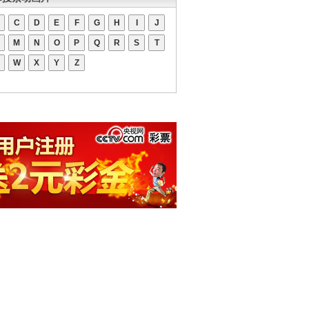
C
D
E
F
G
H
I
J
M
N
O
P
Q
R
S
T
W
X
Y
Z