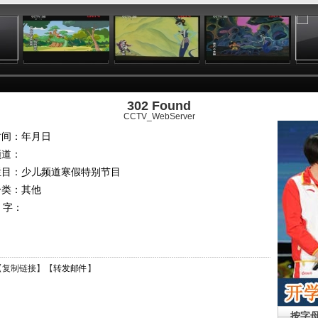
:43
09:37
17:35
20:18
302 Found
CCTV_WebServer
时间：年月日
频道：
栏目：
少儿频道寒假特别节目
分类：其他
 字：
【
复制链接
】【
转发邮件
】
按字