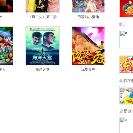
梦
《疯丫头》第二季
巴啦啦小魔仙
吧。
星人
海洋天堂
玩酷青春
现你的
这是这