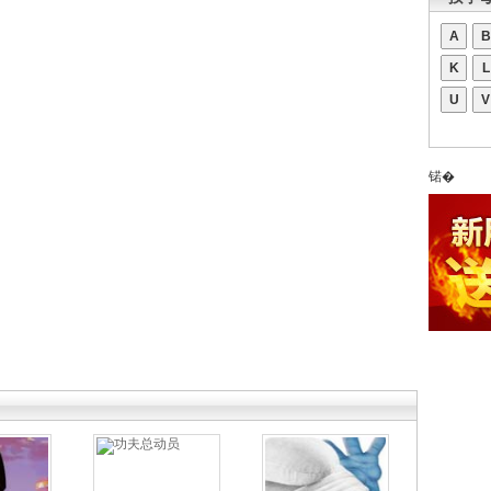
A
B
K
L
U
V
锘�