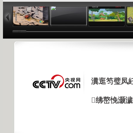
06:52
10:43
09:37
瀵逛笉璧凤
绋嶅悗灏