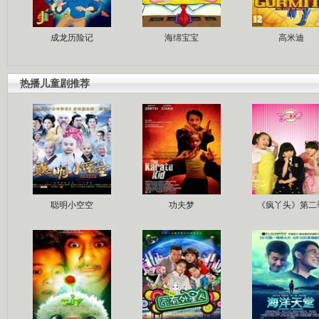
成龙历险记
海绵宝宝
高米迪
热播儿童剧推荐
聪明小空空
功夫梦
《疯丫头》第二