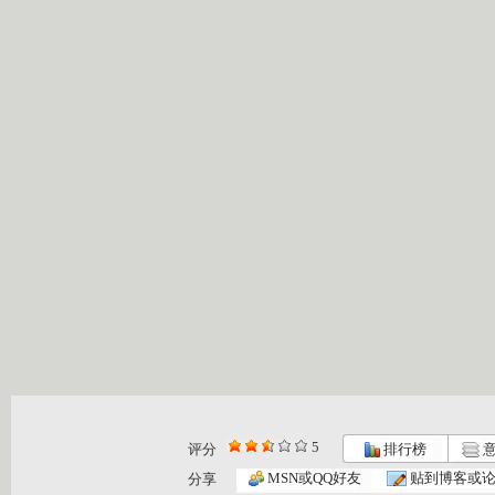
5
评分
排行榜
意
米老鼠和唐...
开心果的绿...
开心果的绿...
MSN或QQ好友
贴到博客或
分享