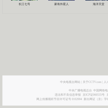
长江七号
家有外星人
海洋天堂
中央电视台网站
|
关于CCTV.com
|
人
中央广播电视总台 中国网络电
违法和不良信息举报
京ICP证060535号
网上传播视听节目许可证号 0102004
新出网证（京）字0