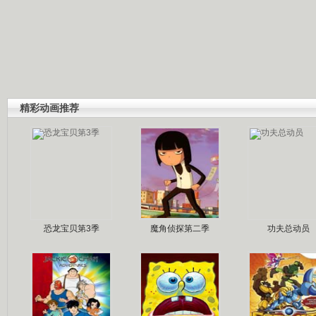
精彩动画推荐
恐龙宝贝第3季
魔角侦探第二季
功夫总动员