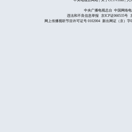
中央电视台网站
|
关于CCTV.com
|
人
中央广播电视总台 中国网络电
违法和不良信息举报
京ICP证060535号
网上传播视听节目许可证号 0102004
新出网证（京）字0