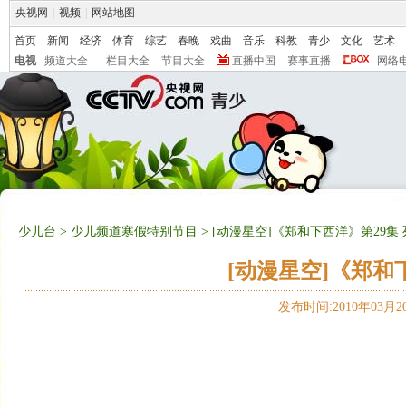
央视网
|
视频
|
网站地图
首页
新闻
经济
体育
综艺
春晚
戏曲
音乐
科教
青少
文化
艺术
电视
频道大全
栏目大全
节目大全
直播中国
赛事直播
网络
少儿台
>
少儿频道寒假特别节目
> [动漫星空]《郑和下西洋》第29集
[动漫星空]《郑和
发布时间:2010年03月20日