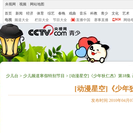
央视网
|
视频
|
网站地图
首页
新闻
经济
体育
综艺
春晚
戏曲
音乐
科教
青少
文化
艺术
电视
频道大全
栏目大全
节目大全
直播中国
赛事直播
网络
少儿台
>
少儿频道寒假特别节目
> [动漫星空]《少年狄仁杰》第18集
[动漫星空]《少年
发布时间:2010年04月07日