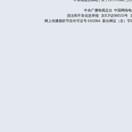
中央电视台网站
|
关于CCTV.com
|
人
中央广播电视总台 中国网络电
违法和不良信息举报
京ICP证060535号
网上传播视听节目许可证号 0102004
新出网证（京）字0