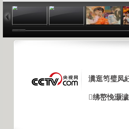
02:40
03:22
00:00
瀵逛笉璧凤
绋嶅悗灏