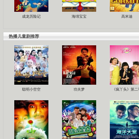
成龙历险记
海绵宝宝
高米迪
热播儿童剧推荐
聪明小空空
功夫梦
《疯丫头》第二