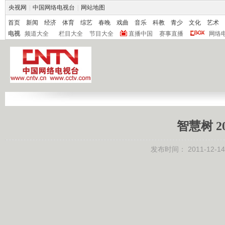
央视网
|
中国网络电视台
|
网站地图
首页
新闻
经济
体育
综艺
春晚
戏曲
音乐
科教
青少
文化
艺术
电视
频道大全
栏目大全
节目大全
直播中国
赛事直播
网络
智慧树 2
发布时间：
2011-12-14