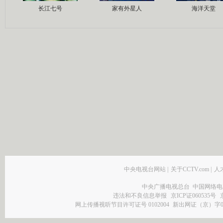
长江七号
家有外星人
海洋天堂
中央电视台网站
|
关于CCTV.com
|
人
中央广播电视总台 中国网络电
违法和不良信息举报
京ICP证060535号
网上传播视听节目许可证号 0102004
新出网证（京）字0