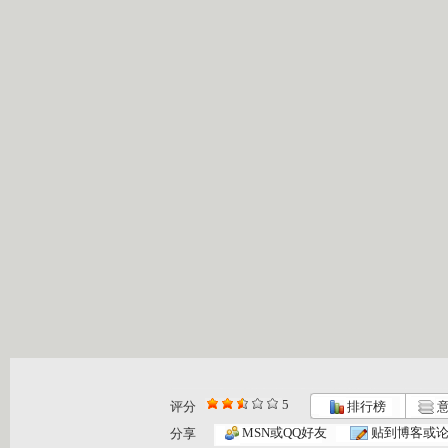
5
评分
排行榜
意
[智慧树]《...
[智慧树]《...
《智慧树》...
MSN或QQ好友
贴到博客或
分享