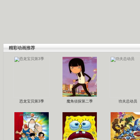
精彩动画推荐
恐龙宝贝第3季
魔角侦探第二季
功夫总动员