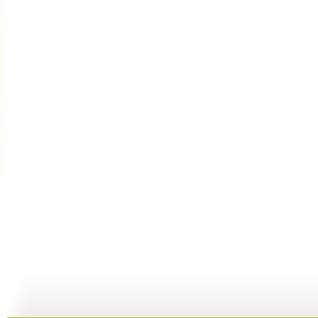
[智慧树]《...
[智慧树]《...
《智慧树》...
[
02:40
03:22
00:00