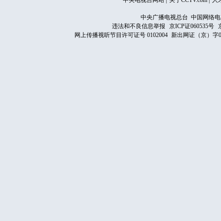
中央电视台网站
|
关于CCTV.com
|
人
中央广播电视总台 中国网络电
违法和不良信息举报
京ICP证060535号
网上传播视听节目许可证号 0102004
新出网证（京）字0