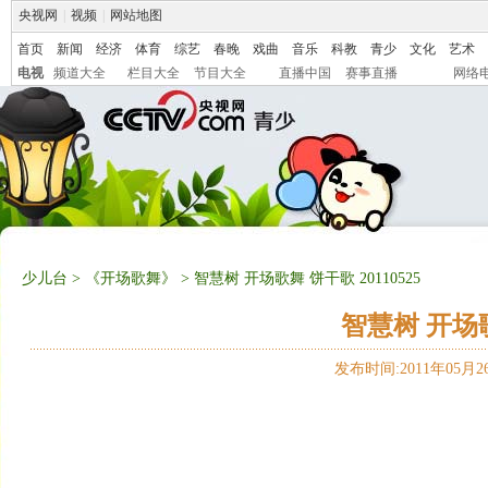
央视网
|
视频
|
网站地图
首页
新闻
经济
体育
综艺
春晚
戏曲
音乐
科教
青少
文化
艺术
电视
频道大全
栏目大全
节目大全
直播中国
赛事直播
网络
少儿台
>
《开场歌舞》
> 智慧树 开场歌舞 饼干歌 20110525
智慧树 开场歌舞
发布时间:2011年05月26日