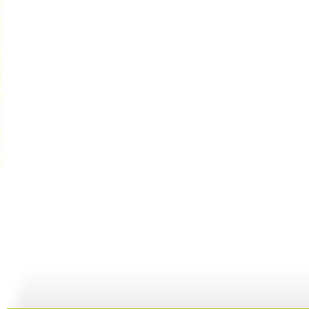
[智慧树]《...
[智慧树]《...
《智慧树》...
[
02:40
03:22
00:00