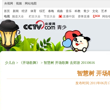
央视网
|
视频
|
网站地图
首页
新闻
经济
体育
综艺
春晚
戏曲
音乐
科教
青少
文化
艺术
电视
频道大全
栏目大全
节目大全
直播中国
赛事直播
网络
少儿台
>
《开场歌舞》
> 智慧树 开场歌舞 去郊游 20110616
智慧树 开场歌舞
发布时间:2011年06月17日