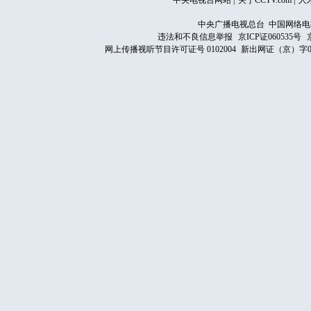
中央电视台网站
|
关于CCTV.com
|
人
中央广播电视总台 中国网络电
违法和不良信息举报
京ICP证060535号
网上传播视听节目许可证号 0102004
新出网证（京）字0