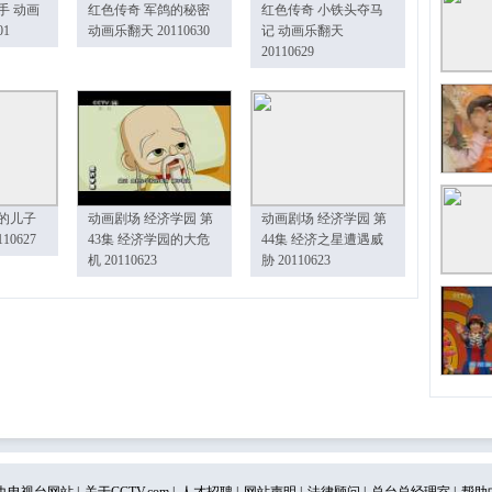
手 动画
红色传奇 军鸽的秘密
红色传奇 小铁头夺马
01
动画乐翻天 20110630
记 动画乐翻天
20110629
的儿子
动画剧场 经济学园 第
动画剧场 经济学园 第
10627
43集 经济学园的大危
44集 经济之星遭遇威
机 20110623
胁 20110623