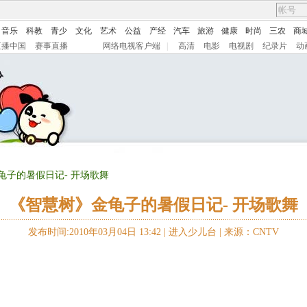
音乐
科教
青少
文化
艺术
公益
产经
汽车
旅游
健康
时尚
三农
商
直播中国
赛事直播
网络电视客户端
|
高清
电影
电视剧
纪录片
动
龟子的暑假日记- 开场歌舞
《智慧树》金龟子的暑假日记- 开场歌舞
发布时间:2010年03月04日 13:42 |
进入少儿台
|
来源：CNTV