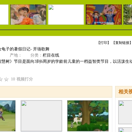
【
打印
】 【
复制链接
】
龟子的暑假日记- 开场歌舞
》
产地：
分类：
栏目在线
智慧树》节目是面向3到6周岁的学龄前儿童的一档益智类节目，以活泼生
10
视频打分
相关