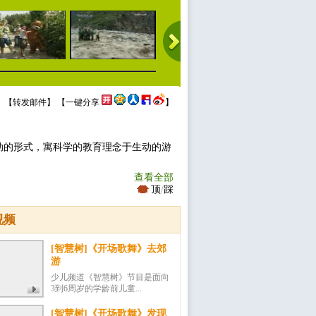
 【
转发邮件
】 【
一键分享
】
动的形式，寓科学的教育理念于生动的游
查看全部
顶
/
踩
视频
[智慧树]《开场歌舞》去郊
游
少儿频道《智慧树》节目是面向
3到6周岁的学龄前儿童...
[智慧树]《开场歌舞》发现