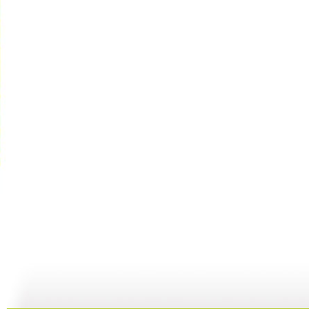
[智慧树]《...
[智慧树]《...
《智慧树》...
[
02:40
03:22
00:00