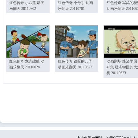
红色传奇 小八路 动画
红色传奇 小号手 动画
红色传奇 军鸽的秘
乐翻天 20110702
乐翻天 20110701
动画乐翻天 201106
红色传奇 龙舟战鼓 动
红色传奇 铁匠的儿子
动画剧场 经济学园
画乐翻天 20110628
动画乐翻天 20110627
43集 经济学园的大
机 20110623