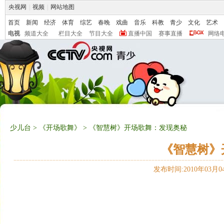
央视网
|
视频
|
网站地图
首页
新闻
经济
体育
综艺
春晚
戏曲
音乐
科教
青少
文化
艺术
电视
频道大全
栏目大全
节目大全
直播中国
赛事直播
网络
少儿台
>
《开场歌舞》
> 《智慧树》开场歌舞：发现奥秘
《智慧树》
发布时间:2010年03月04日