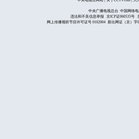
中央电视台网站
|
关于CCTV.com
|
人
中央广播电视总台 中国网络电
违法和不良信息举报
京ICP证060535号
网上传播视听节目许可证号 0102004
新出网证（京）字0