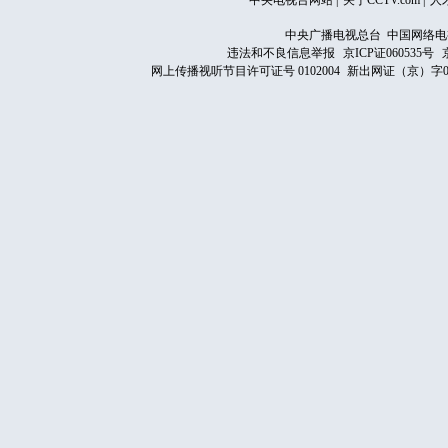
中央电视台网站
|
关于CCTV.com
|
人
中央广播电视总台 中国网络电
违法和不良信息举报
京ICP证060535号
网上传播视听节目许可证号 0102004
新出网证（京）字0