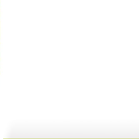
[智慧树]《...
[智慧树]《...
《智慧树》...
[
02:40
03:22
00:00