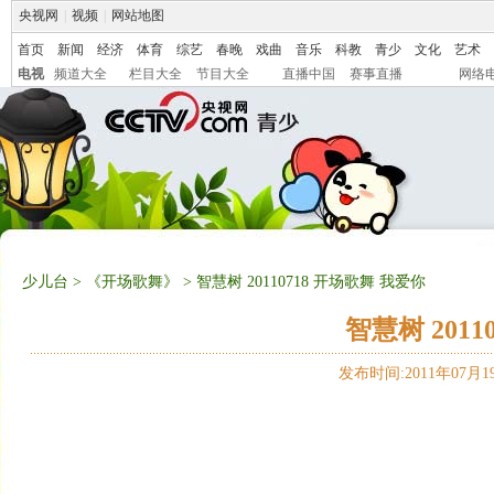
央视网
|
视频
|
网站地图
首页
新闻
经济
体育
综艺
春晚
戏曲
音乐
科教
青少
文化
艺术
电视
频道大全
栏目大全
节目大全
直播中国
赛事直播
网络
少儿台
>
《开场歌舞》
> 智慧树 20110718 开场歌舞 我爱你
智慧树 2011
发布时间:2011年07月19日