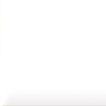
[智慧树]《...
[智慧树]《...
《智慧树》...
[
02:40
03:22
00:00