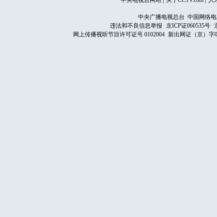
中央电视台网站
|
关于CCTV.com
|
人
中央广播电视总台 中国网络电
违法和不良信息举报
京ICP证060535号
网上传播视听节目许可证号 0102004
新出网证（京）字0