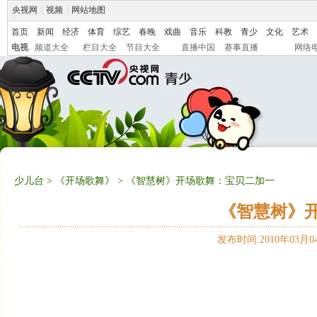
央视网
|
视频
|
网站地图
首页
新闻
经济
体育
综艺
春晚
戏曲
音乐
科教
青少
文化
艺术
电视
频道大全
栏目大全
节目大全
直播中国
赛事直播
网络
少儿台
>
《开场歌舞》
> 《智慧树》开场歌舞：宝贝二加一
《智慧树》
发布时间:2010年03月04日