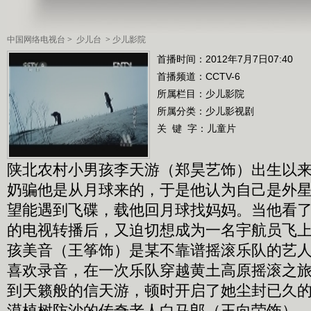
中国网络电视台
>
少儿台
>
少儿影院
首播时间：2012年7月7日07:40
首播频道：
CCTV-6
所属栏目：
少儿影院
所属分类：少儿影视剧
关 键 字：
儿童片
陕北农村小男孩李天游（郑昊艺饰）出生以
奶骗他是从月球来的，于是他认为自己是外
望能遇到飞碟，载他回月球找妈妈。当他看
的电视转播后，又迫切想成为一名宇航员飞上
孩美音（王筝饰）是某不靠谱摇滚乐队的艺
喜欢录音，在一次乐队穿越黄土高原摇滚之
到天籁般的信天游，顿时开启了她尘封已久
漠植树防沙的传奇老人白马郎（王向荣饰）