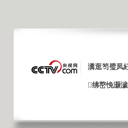
瀵逛笉璧凤
绋嶅悗灏