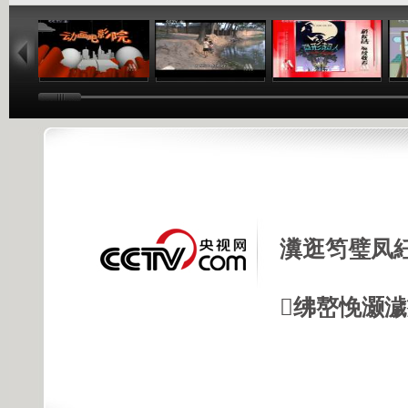
22:36
43:01
13:04
瀵逛笉璧凤
绋嶅悗灏