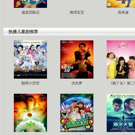
成龙历险记
海绵宝宝
高米迪
热播儿童剧推荐
聪明小空空
功夫梦
《疯丫头》第二