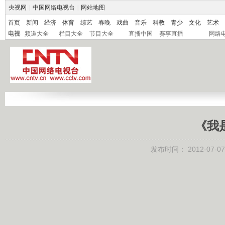
央视网
|
中国网络电视台
|
网站地图
首页
新闻
经济
体育
综艺
春晚
戏曲
音乐
科教
青少
文化
艺术
电视
频道大全
栏目大全
节目大全
直播中国
赛事直播
网络
《我是
发布时间：
2012-07-07