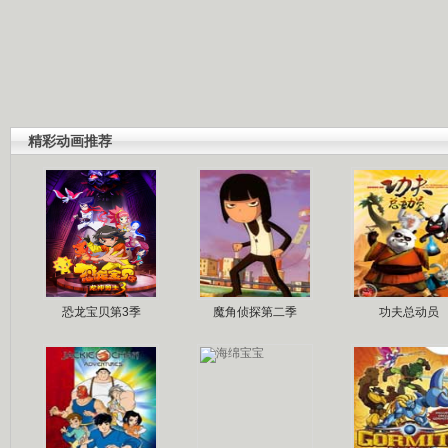
精彩动画推荐
恐龙宝贝第3季
魔角侦探第二季
功夫总动员