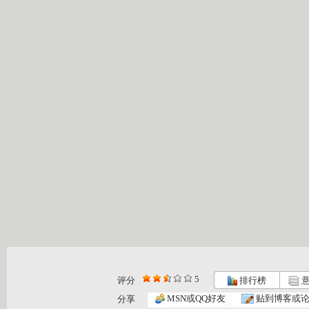
5
评分
排行榜
意
《隐形超人...
小亮的夏天...
《隐形超人...
MSN或QQ好友
贴到博客或
分享