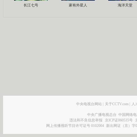
长江七号
家有外星人
海洋天堂
中央电视台网站
|
关于CCTV.com
|
人
中央广播电视总台 中国网络电
违法和不良信息举报
京ICP证060535号
网上传播视听节目许可证号 0102004
新出网证（京）字0