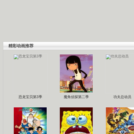
精彩动画推荐
恐龙宝贝第3季
魔角侦探第二季
功夫总动员