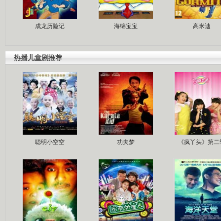
成龙历险记
海绵宝宝
高米迪
热播儿童剧推荐
聪明小空空
功夫梦
《疯丫头》第二