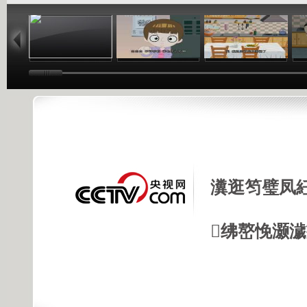
25:18
24:38
23:38
瀵逛笉璧凤
绋嶅悗灏