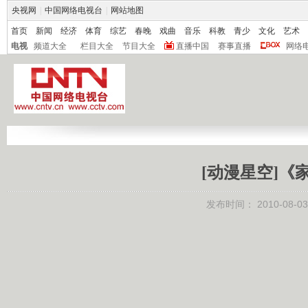
央视网
|
中国网络电视台
|
网站地图
首页
新闻
经济
体育
综艺
春晚
戏曲
音乐
科教
青少
文化
艺术
电视
频道大全
栏目大全
节目大全
直播中国
赛事直播
网络
[动漫星空]《
发布时间：
2010-08-03