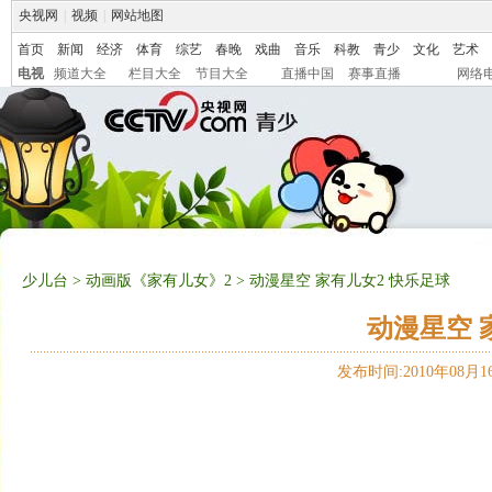
央视网
|
视频
|
网站地图
首页
新闻
经济
体育
综艺
春晚
戏曲
音乐
科教
青少
文化
艺术
电视
频道大全
栏目大全
节目大全
直播中国
赛事直播
网络
少儿台
>
动画版《家有儿女》2
> 动漫星空 家有儿女2 快乐足球
动漫星空 
发布时间:2010年08月16日