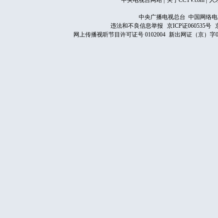
中央电视台网站
|
关于CCTV.com
|
人
中央广播电视总台 中国网络电
违法和不良信息举报
京ICP证060535号
网上传播视听节目许可证号 0102004
新出网证（京）字0