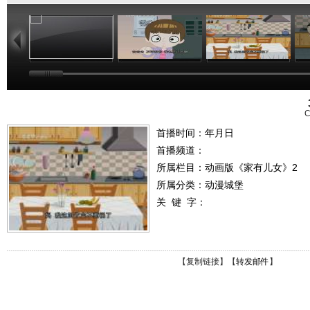
25:18
24:38
23:38
C
首播时间：年月日
首播频道：
所属栏目：
动画版《家有儿女》2
所属分类：动漫城堡
关 键 字：
【
复制链接
】【
转发邮件
】