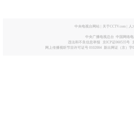
中央电视台网站
|
关于CCTV.com
|
人
中央广播电视总台 中国网络电
违法和不良信息举报
京ICP证060535号
网上传播视听节目许可证号 0102004
新出网证（京）字0