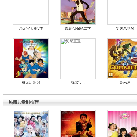
恐龙宝贝第3季
魔角侦探第二季
功夫总动员
成龙历险记
海绵宝宝
高米迪
热播儿童剧推荐