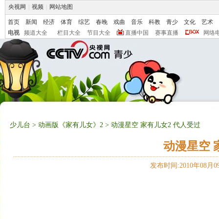
央视网
|
视频
|
网站地图
首页
新闻
经济
体育
综艺
春晚
戏曲
音乐
科教
青少
文化
艺术
电视
频道大全
栏目大全
节目大全
直播中国
赛事直播
网络
少儿台
>
动画版《家有儿女》2
> 动漫星空 家有儿女2 代人受过
动漫星空 
发布时间:2010年08月09日