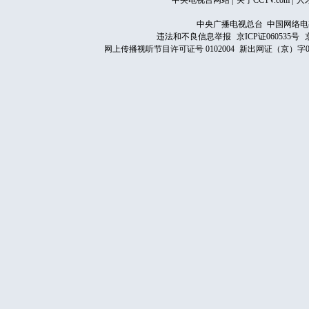
中央电视台网站
|
关于CCTV.com
|
人
中央广播电视总台 中国网络电
违法和不良信息举报
京ICP证060535号
网上传播视听节目许可证号 0102004
新出网证（京）字0