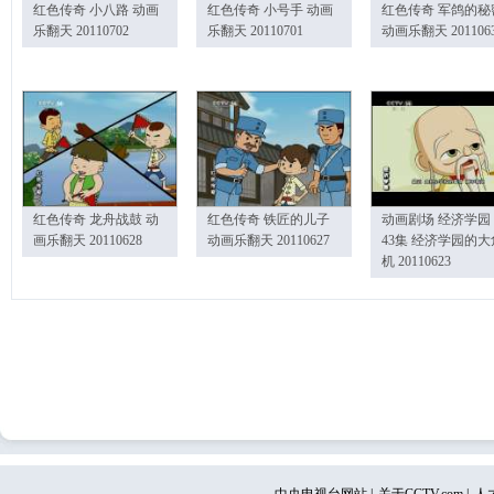
红色传奇 小八路 动画
红色传奇 小号手 动画
红色传奇 军鸽的秘
乐翻天 20110702
乐翻天 20110701
动画乐翻天 201106
红色传奇 龙舟战鼓 动
红色传奇 铁匠的儿子
动画剧场 经济学园
画乐翻天 20110628
动画乐翻天 20110627
43集 经济学园的大
机 20110623