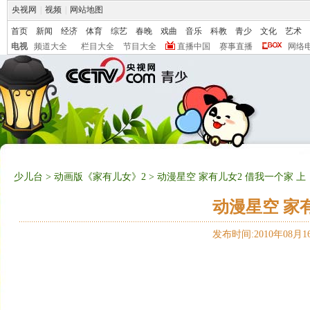
央视网
|
视频
|
网站地图
首页
新闻
经济
体育
综艺
春晚
戏曲
音乐
科教
青少
文化
艺术
电视
频道大全
栏目大全
节目大全
直播中国
赛事直播
网络
少儿台
>
动画版《家有儿女》2
> 动漫星空 家有儿女2 借我一个家 上
动漫星空 家
发布时间:2010年08月16日