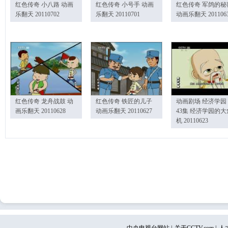
红色传奇 小八路 动画
红色传奇 小号手 动画
红色传奇 军鸽的秘
乐翻天 20110702
乐翻天 20110701
动画乐翻天 201106
红色传奇 龙舟战鼓 动
红色传奇 铁匠的儿子
动画剧场 经济学园
画乐翻天 20110628
动画乐翻天 20110627
43集 经济学园的大
机 20110623