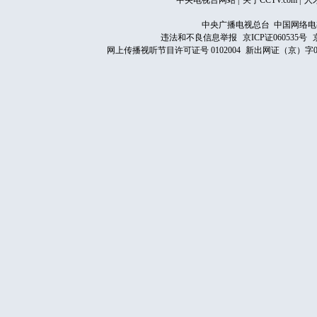
中央电视台网站
|
关于CCTV.com
|
人
中央广播电视总台 中国网络电
违法和不良信息举报
京ICP证060535号
网上传播视听节目许可证号 0102004
新出网证（京）字0