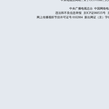
中央电视台网站
|
关于CCTV.com
|
人
中央广播电视总台 中国网络电
违法和不良信息举报
京ICP证060535号
网上传播视听节目许可证号 0102004
新出网证（京）字0