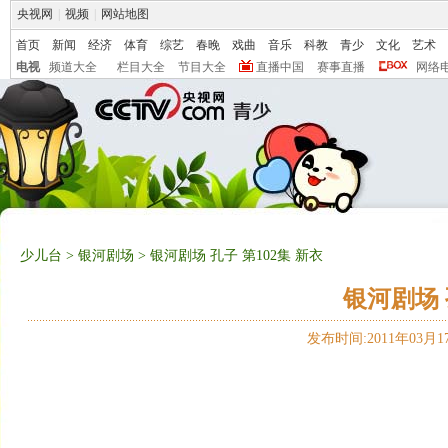
央视网
|
视频
|
网站地图
首页
新闻
经济
体育
综艺
春晚
戏曲
音乐
科教
青少
文化
艺术
电视
频道大全
栏目大全
节目大全
直播中国
赛事直播
网络
少儿台
>
银河剧场
> 银河剧场 孔子 第102集 新衣
银河剧场 
发布时间:2011年03月17日