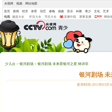
央视网
|
视频
|
网站地图
首页
新闻
经济
体育
综艺
春晚
戏曲
音乐
科教
青少
文化
艺术
电视
频道大全
栏目大全
节目大全
直播中国
赛事直播
网络
少儿台
>
银河剧场
> 银河剧场 未来星银河之星 林诗菲
银河剧场 未
发布时间:2011年03月16日