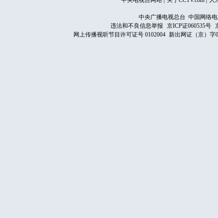
中央电视台网站
|
关于CCTV.com
|
人
中央广播电视总台 中国网络电
违法和不良信息举报
京ICP证060535号
网上传播视听节目许可证号 0102004
新出网证（京）字0