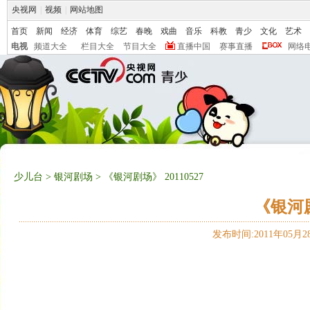
央视网
|
视频
|
网站地图
首页
新闻
经济
体育
综艺
春晚
戏曲
音乐
科教
青少
文化
艺术
电视
频道大全
栏目大全
节目大全
直播中国
赛事直播
网络
少儿台
>
银河剧场
> 《银河剧场》 20110527
《银河剧
发布时间:2011年05月28日