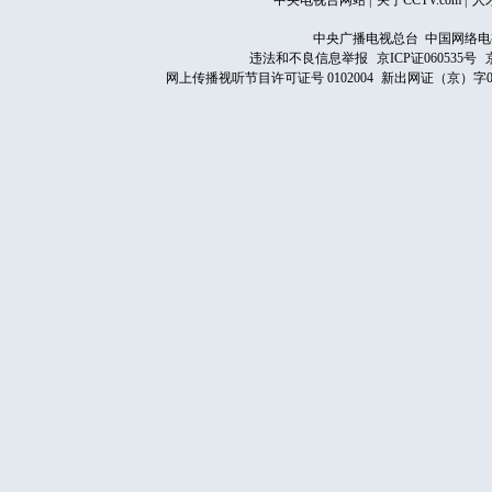
中央电视台网站
|
关于CCTV.com
|
人
中央广播电视总台 中国网络电
违法和不良信息举报
京ICP证060535号
网上传播视听节目许可证号 0102004
新出网证（京）字0