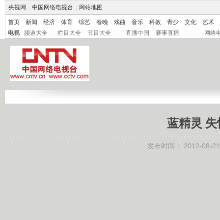
央视网
|
中国网络电视台
|
网站地图
首页
新闻
经济
体育
综艺
春晚
戏曲
音乐
科教
青少
文化
艺术
电视
频道大全
栏目大全
节目大全
直播中国
赛事直播
网络
蓝精灵 失忆
发布时间：
2012-08-21