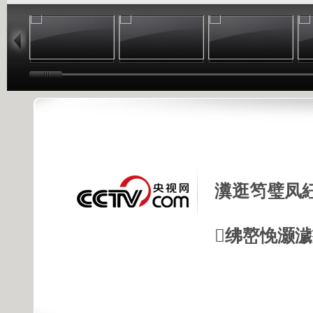
11:10
10:17
09:13
瀵逛笉璧凤
绋嶅悗灏