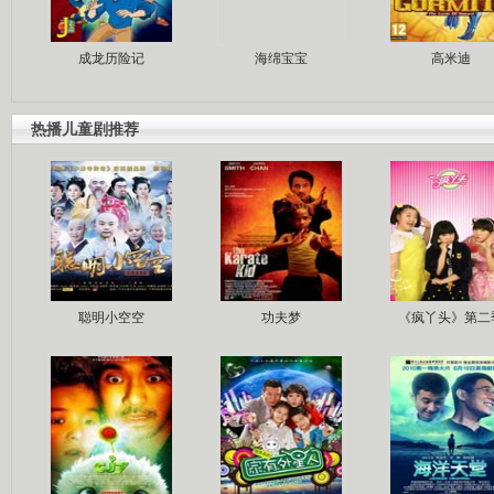
成龙历险记
海绵宝宝
高米迪
热播儿童剧推荐
聪明小空空
功夫梦
《疯丫头》第二