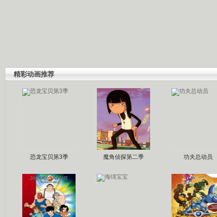
精彩动画推荐
恐龙宝贝第3季
魔角侦探第二季
功夫总动员