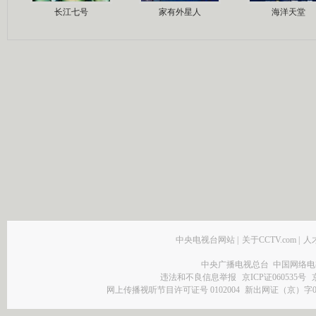
长江七号
家有外星人
海洋天堂
中央电视台网站
|
关于CCTV.com
|
人
中央广播电视总台 中国网络电
违法和不良信息举报
京ICP证060535号
网上传播视听节目许可证号 0102004
新出网证（京）字0