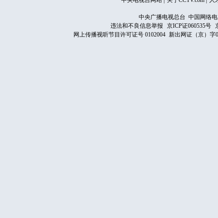
中央电视台网站
|
关于CCTV.com
|
人
中央广播电视总台 中国网络电
违法和不良信息举报
京ICP证060535号
网上传播视听节目许可证号 0102004
新出网证（京）字0