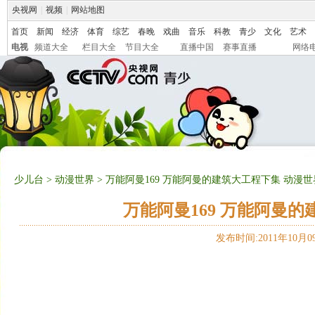
央视网
|
视频
|
网站地图
首页
新闻
经济
体育
综艺
春晚
戏曲
音乐
科教
青少
文化
艺术
电视
频道大全
栏目大全
节目大全
直播中国
赛事直播
网络
少儿台
>
动漫世界
> 万能阿曼169 万能阿曼的建筑大工程下集 动漫世界 2
万能阿曼169 万能阿曼的建
发布时间:2011年10月09日