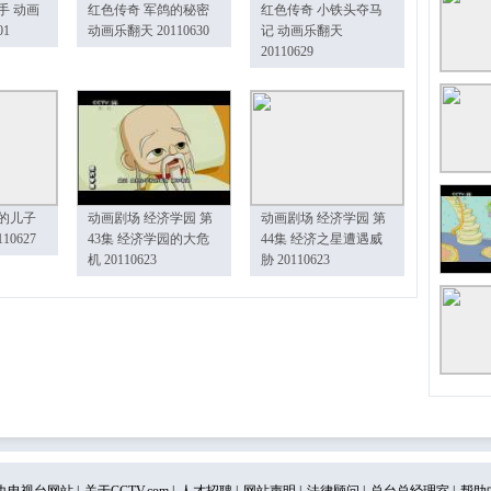
手 动画
红色传奇 军鸽的秘密
红色传奇 小铁头夺马
01
动画乐翻天 20110630
记 动画乐翻天
20110629
的儿子
动画剧场 经济学园 第
动画剧场 经济学园 第
10627
43集 经济学园的大危
44集 经济之星遭遇威
机 20110623
胁 20110623