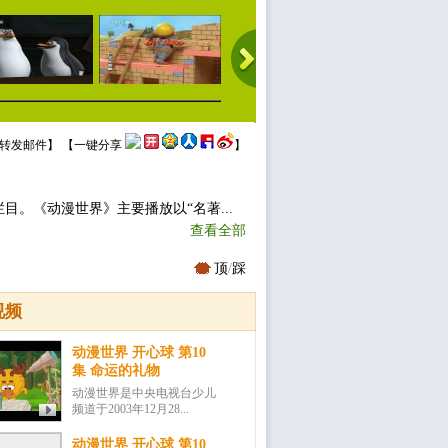
转发邮件
】 【
一键分享
】
目。《动漫世界》主要播放以“名著...
查看全部
顶
/
踩
视频
动漫世界 开心球 第10
集 命运的礼物
动漫世界是中央电视台少儿
频道于2003年12月28...
动漫世界 开心球 第10